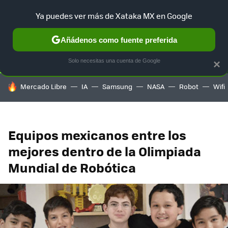
Ya puedes ver más de Xataka MX en Google
SELECCIÓN
GAMING
HOME
AUTO
TERRITORIO SAM
Añádenos como fuente preferida
Solo necesitas una cuenta de Google
×
HOY SE HABLA DE
Mercado Libre
IA
Samsung
NASA
Robot
Wifi
Equipos mexicanos entre los
mejores dentro de la Olimpiada
Mundial de Robótica