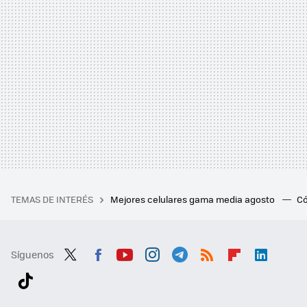
TEMAS DE INTERÉS
Mejores celulares gama media agosto
Có
Síguenos
Twit
Fac
You
Inst
Tele
RSS
Flip
Link
ter
ebo
tub
agr
gra
boa
edI
Tikt