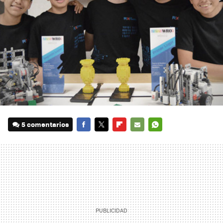
5 comentarios
FACEBOOK
TWITTER
FLIPBOARD
E-
WHATSAPP
MAIL