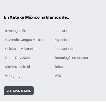
ok
e
am
m
rd
n
ok
En Xataka México hablamos de...
Investigación
Análisis
Cazando Gangas Mexico
Especiales
Celulares y Smartphones
Aplicaciones
Prime Day 2024
Tecnología en México
Móviles android
Telcel
videojuegos
México
VER MÁS TEMAS