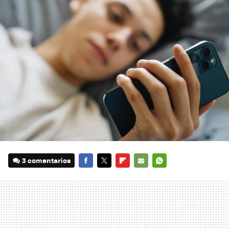
3 comentarios
FACEBOOK
TWITTER
FLIPBOARD
E-
WHATSAPP
MAIL