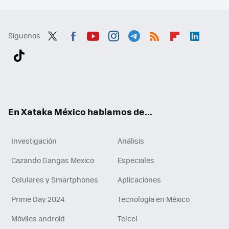
Síguenos
Twit
Fac
You
Inst
Tele
RSS
Flip
Link
ter
ebo
tub
agr
gra
boa
edI
Tikt
ok
e
am
m
rd
n
ok
En Xataka México hablamos de...
Investigación
Análisis
Cazando Gangas Mexico
Especiales
Celulares y Smartphones
Aplicaciones
Prime Day 2024
Tecnología en México
Móviles android
Telcel