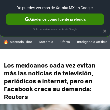
Ya puedes ver más de Xataka MX en Google
SELECCIÓN
GAMING
HOME
AUTO
TERRITORIO SAM
Añádenos como fuente preferida
Solo necesitas una cuenta de Google
×
HOY SE HABLA DE
Mercado Libre
Motorola
Oferta
Inteligencia Artificial
Los mexicanos cada vez evitan
más las noticias de televisión,
periódicos e internet, pero en
Facebook crece su demanda:
Reuters