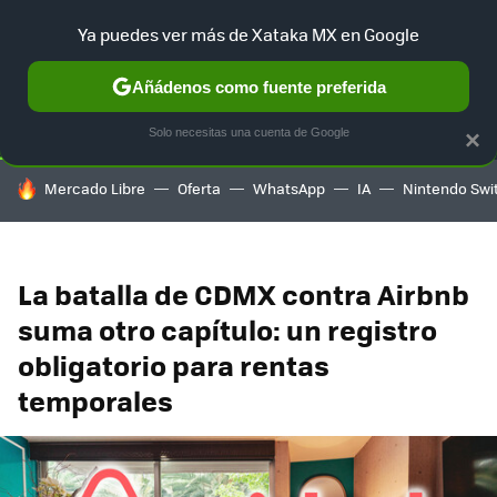
Ya puedes ver más de Xataka MX en Google
SELECCIÓN
GAMING
HOME
AUTO
TERRITORIO SAM
Añádenos como fuente preferida
Solo necesitas una cuenta de Google
×
HOY SE HABLA DE
Mercado Libre
Oferta
WhatsApp
IA
Nintendo Swi
La batalla de CDMX contra Airbnb
suma otro capítulo: un registro
obligatorio para rentas
temporales