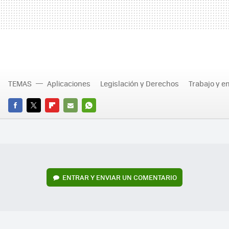
TEMAS
Aplicaciones
Legislación y Derechos
Trabajo y 
FACEBOOK
TWITTER
FLIPBOARD
E-
WHATSAPP
MAIL
ENTRAR Y ENVIAR UN COMENTARIO