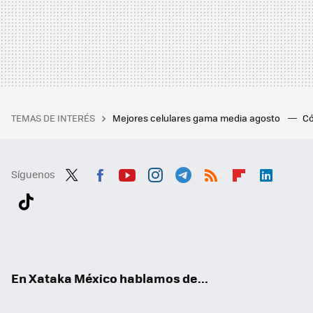
TEMAS DE INTERÉS
Mejores celulares gama media agosto
Có
Síguenos
Twit
Fac
You
Inst
Tele
RSS
Flip
Link
ter
ebo
tub
agr
gra
boa
edI
Tikt
ok
e
am
m
rd
n
ok
En Xataka México hablamos de...