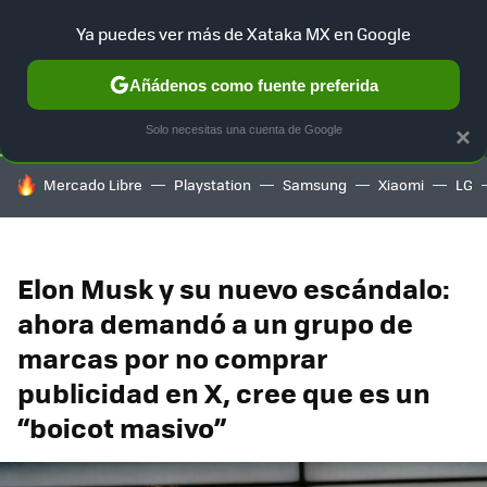
Ya puedes ver más de Xataka MX en Google
SELECCIÓN
GAMING
HOME
AUTO
TERRITORIO SAM
Añádenos como fuente preferida
Solo necesitas una cuenta de Google
×
HOY SE HABLA DE
Mercado Libre
Playstation
Samsung
Xiaomi
LG
Elon Musk y su nuevo escándalo:
ahora demandó a un grupo de
marcas por no comprar
publicidad en X, cree que es un
“boicot masivo”