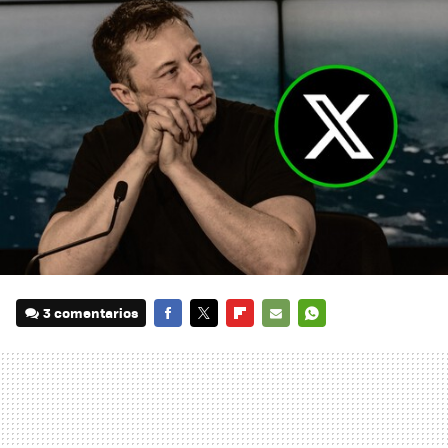
3 comentarios
FACEBOOK
TWITTER
FLIPBOARD
E-
WHATSAPP
MAIL