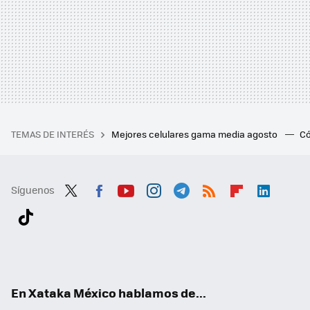
TEMAS DE INTERÉS
Mejores celulares gama media agosto
Có
Síguenos
Twit
Fac
You
Inst
Tele
RSS
Flip
Link
ter
ebo
tub
agr
gra
boa
edI
Tikt
ok
e
am
m
rd
n
ok
En Xataka México hablamos de...