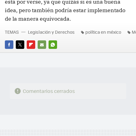
está por verse, ya que quizás sí es una buena
idea, pero también podría estar implementado
de la manera equivocada.
TEMAS
Legislación y Derechos
política en méxico
M
FACEBOOK
TWITTER
FLIPBOARD
E-
WHATSAPP
MAIL
Comentarios cerrados