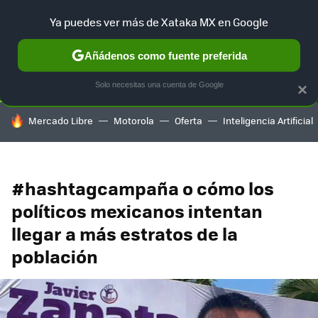
Ya puedes ver más de Xataka MX en Google
SELECCIÓN
GAMING
HOME
AUTO
TERRITORIO SAM
Añádenos como fuente preferida
Solo necesitas una cuenta de Google
×
HOY SE HABLA DE
Mercado Libre
Motorola
Oferta
Inteligencia Artificial
#hashtagcampaña o cómo los
políticos mexicanos intentan
llegar a más estratos de la
población