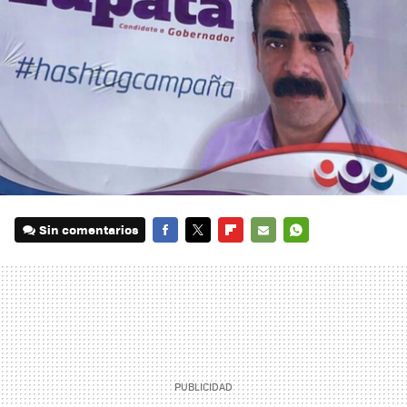
Sin comentarios
FACEBOOK
TWITTER
FLIPBOARD
E-
WHATSAPP
MAIL