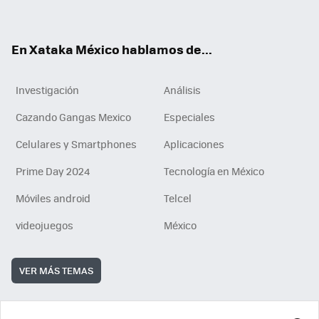
ok
e
am
m
rd
n
ok
En Xataka México hablamos de...
Investigación
Análisis
Cazando Gangas Mexico
Especiales
Celulares y Smartphones
Aplicaciones
Prime Day 2024
Tecnología en México
Móviles android
Telcel
videojuegos
México
VER MÁS TEMAS