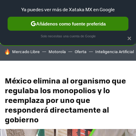
Ya puedes ver más de Xataka MX en Google
SELECCIÓN
GAMING
HOME
AUTO
TERRITORIO SAM
Añádenos como fuente preferida
Solo necesitas una cuenta de Google
×
HOY SE HABLA DE
Mercado Libre
Motorola
Oferta
Inteligencia Artificial
México elimina al organismo que
regulaba los monopolios y lo
reemplaza por uno que
responderá directamente al
gobierno