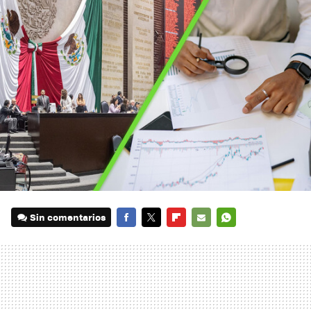
Sin comentarios
FACEBOOK
TWITTER
FLIPBOARD
E-
WHATSAPP
MAIL