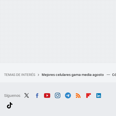
TEMAS DE INTERÉS
Mejores celulares gama media agosto
Có
Síguenos
Twit
Fac
You
Inst
Tele
RSS
Flip
Link
ter
ebo
tub
agr
gra
boa
edI
Tikt