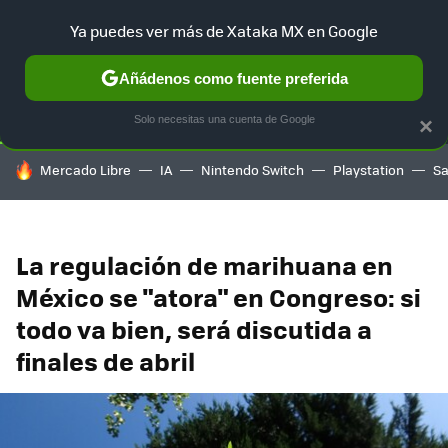
Ya puedes ver más de Xataka MX en Google
SELECCIÓN
GAMING
HOME
AUTO
TERRITORIO SAM
Añádenos como fuente preferida
Solo necesitas una cuenta de Google
×
HOY SE HABLA DE
Mercado Libre
IA
Nintendo Switch
Playstation
S
La regulación de marihuana en
México se "atora" en Congreso: si
todo va bien, será discutida a
finales de abril