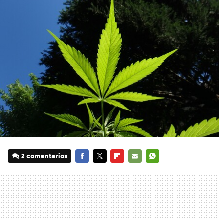
2 comentarios
FACEBOOK
TWITTER
FLIPBOARD
E-
WHATSAPP
MAIL