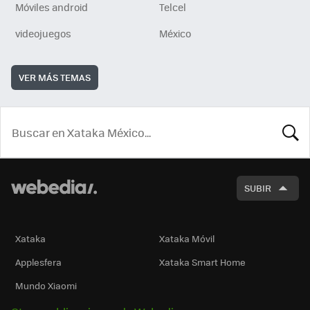
Móviles android
Telcel
videojuegos
México
VER MÁS TEMAS
BUSCA
SUBIR
Xataka
Xataka Móvil
Applesfera
Xataka Smart Home
Mundo Xiaomi