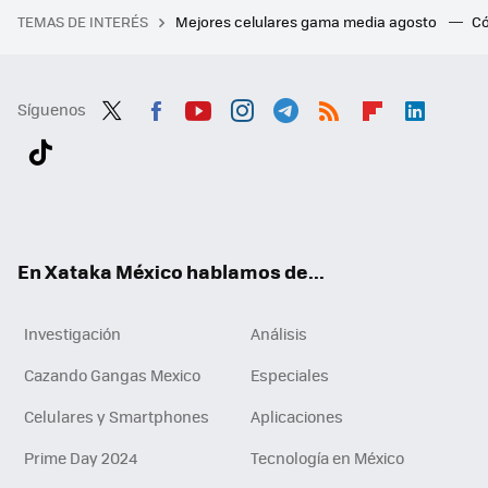
TEMAS DE INTERÉS
Mejores celulares gama media agosto
Có
Síguenos
Twit
Fac
You
Inst
Tele
RSS
Flip
Link
ter
ebo
tub
agr
gra
boa
edI
Tikt
ok
e
am
m
rd
n
ok
En Xataka México hablamos de...
Investigación
Análisis
Cazando Gangas Mexico
Especiales
Celulares y Smartphones
Aplicaciones
Prime Day 2024
Tecnología en México