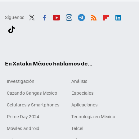
Síguenos
Twit
Fac
You
Inst
Tele
RSS
Flip
Link
ter
ebo
tub
agr
gra
boa
edI
Tikt
ok
e
am
m
rd
n
ok
En Xataka México hablamos de...
Investigación
Análisis
Cazando Gangas Mexico
Especiales
Celulares y Smartphones
Aplicaciones
Prime Day 2024
Tecnología en México
Móviles android
Telcel