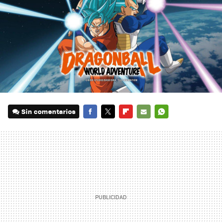
Sin comentarios
FACEBOOK
TWITTER
FLIPBOARD
E-
WHATSAPP
MAIL