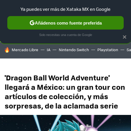
Ya puedes ver más de Xataka MX en Google
SELECCIÓN
GAMING
HOME
AUTO
TERRITORIO SAM
Añádenos como fuente preferida
Solo necesitas una cuenta de Google
×
HOY SE HABLA DE
Mercado Libre
IA
Nintendo Switch
Playstation
S
'Dragon Ball World Adventure'
llegará a México: un gran tour con
artículos de colección, y más
sorpresas, de la aclamada serie