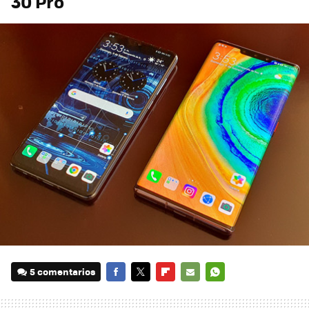
30 Pro
5 comentarios
FACEBOOK
TWITTER
FLIPBOARD
E-
WHATSAPP