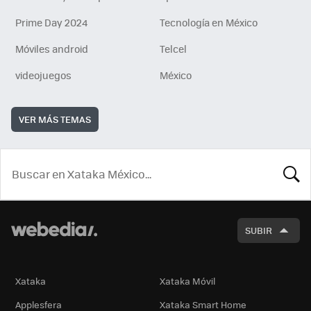
Prime Day 2024
Tecnología en México
Móviles android
Telcel
videojuegos
México
VER MÁS TEMAS
BUSCA
SUBIR
Xataka
Xataka Móvil
Applesfera
Xataka Smart Home