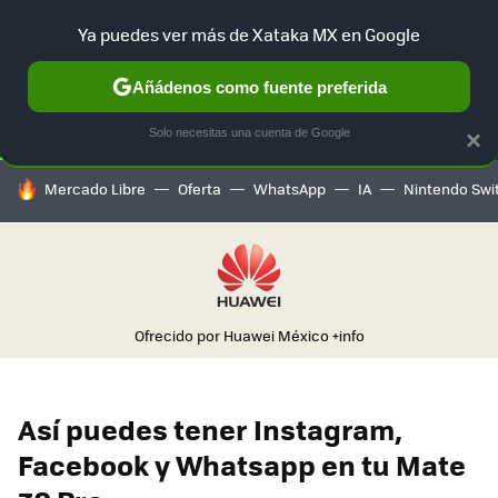
Ya puedes ver más de Xataka MX en Google
SELECCIÓN
GAMING
HOME
AUTO
TERRITORIO SAM
Añádenos como fuente preferida
Solo necesitas una cuenta de Google
×
HOY SE HABLA DE
Mercado Libre
Oferta
WhatsApp
IA
Nintendo Swi
Ofrecido por Huawei México
+info
Así puedes tener Instagram,
Facebook y Whatsapp en tu Mate