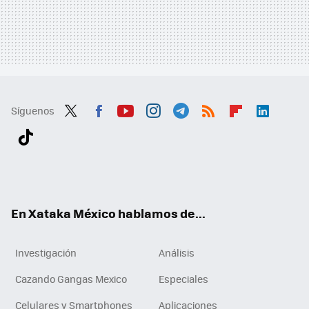
Síguenos
Twit
Fac
You
Inst
Tele
RSS
Flip
Link
ter
ebo
tub
agr
gra
boa
edI
Tikt
ok
e
am
m
rd
n
ok
En Xataka México hablamos de...
Investigación
Análisis
Cazando Gangas Mexico
Especiales
Celulares y Smartphones
Aplicaciones