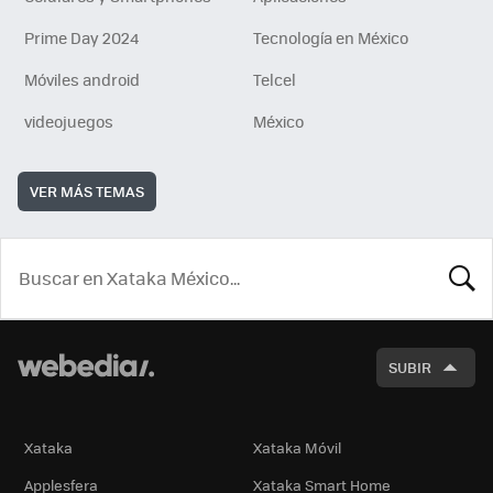
Prime Day 2024
Tecnología en México
Móviles android
Telcel
videojuegos
México
VER MÁS TEMAS
BUSCA
SUBIR
Xataka
Xataka Móvil
Applesfera
Xataka Smart Home