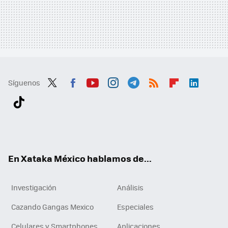
Síguenos
Twit
Fac
You
Inst
Tele
RSS
Flip
Link
ter
ebo
tub
agr
gra
boa
edI
Tikt
ok
e
am
m
rd
n
ok
En Xataka México hablamos de...
Investigación
Análisis
Cazando Gangas Mexico
Especiales
Celulares y Smartphones
Aplicaciones