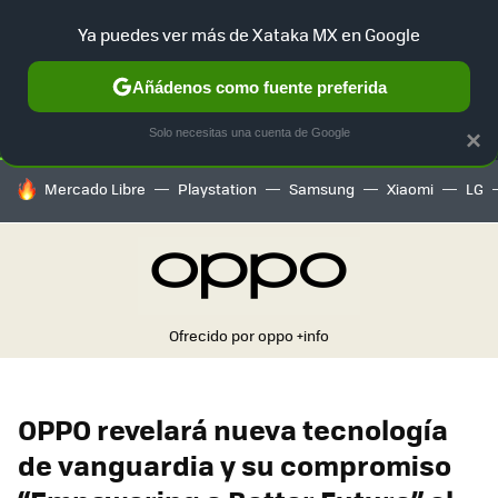
Ya puedes ver más de Xataka MX en Google
SELECCIÓN
GAMING
HOME
AUTO
TERRITORIO SAM
Añádenos como fuente preferida
Solo necesitas una cuenta de Google
×
HOY SE HABLA DE
Mercado Libre
Playstation
Samsung
Xiaomi
LG
Ofrecido por oppo
+info
OPPO revelará nueva tecnología
de vanguardia y su compromiso