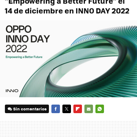
“Empowering a Better Future” el
14 de diciembre en INNO DAY 2022
Sin comentarios
FACEBOOK
TWITTER
FLIPBOARD
E-
WHATSAPP
MAIL