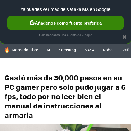
Ya puedes ver más de Xataka MX en Google
SELECCIÓN
GAMING
HOME
AUTO
TERRITORIO SAM
Añádenos como fuente preferida
Solo necesitas una cuenta de Google
×
HOY SE HABLA DE
Mercado Libre
IA
Samsung
NASA
Robot
Wifi
Gastó más de 30,000 pesos en su
PC gamer pero solo pudo jugar a 6
fps, todo por no leer bien el
manual de instrucciones al
armarla