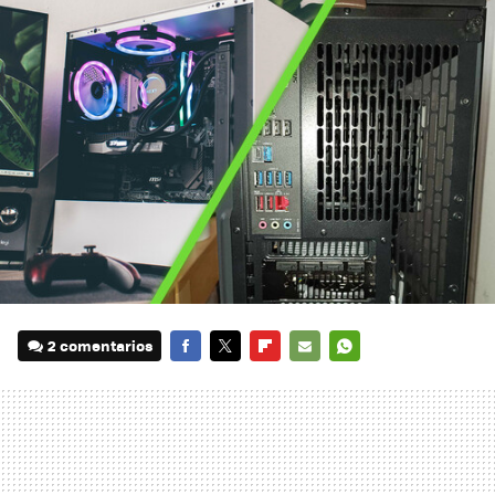
2 comentarios
FACEBOOK
TWITTER
FLIPBOARD
E-
WHATSAPP
MAIL