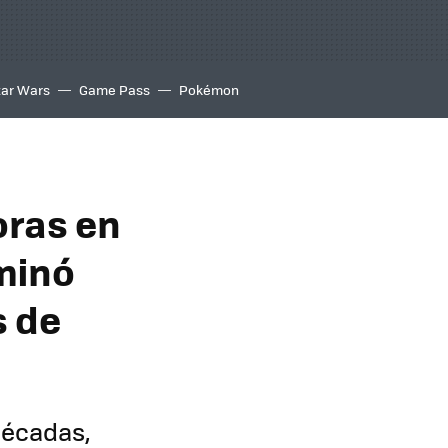
tar Wars
Game Pass
Pokémon
ras en
minó
s de
décadas,