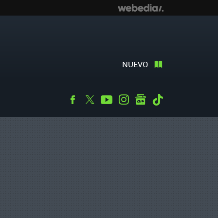
NUEVO
Facebook
Twitter
Youtube
Instagram
googlenews
Tiktok