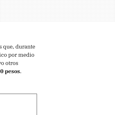
os que, durante
gico por medio
vo otros
00 pesos
.