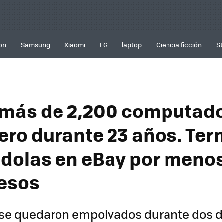
ion
Samsung
Xiaomi
LG
laptop
Ciencia ficción
S
más de 2,200 computado
ero durante 23 años. Ter
dolas en eBay por meno
esos
 se quedaron empolvados durante dos 