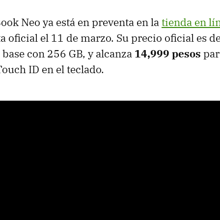
ok Neo ya está en preventa en la
tienda en lí
ta oficial el 11 de marzo.
Su precio oficial es d
n base con 256 GB, y alcanza
14,999 pesos
par
ouch ID en el teclado.