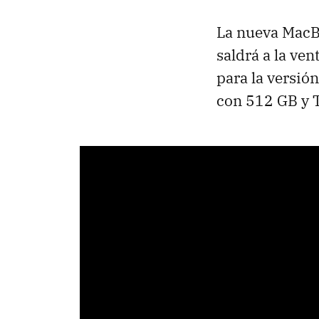
La nueva MacBo
saldrá a la ven
para la versió
con 512 GB y T