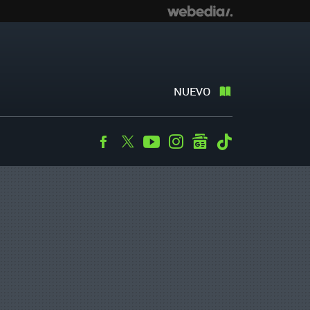
NUEVO
Facebook
Twitter
Youtube
Instagram
googlenews
Tiktok