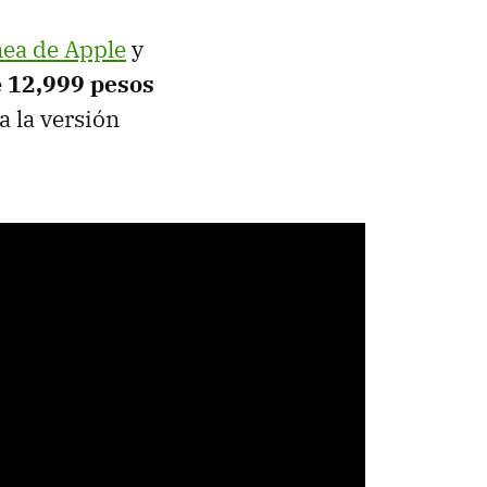
nea de Apple
y
e
12,999 pesos
a la versión