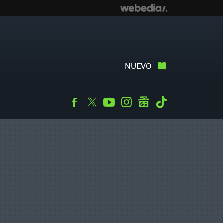
NUEVO
Facebook
Twitter
Youtube
Instagram
googlenews
Tiktok