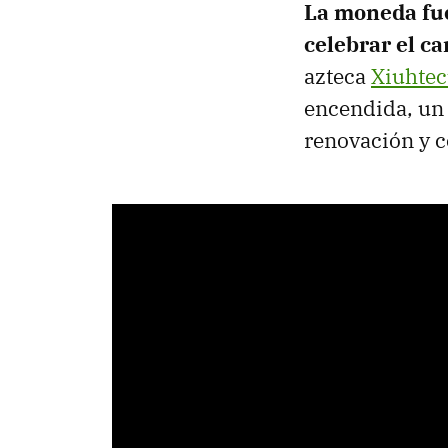
La moneda fue
celebrar el c
azteca
Xiuhtec
encendida, un 
renovación y c