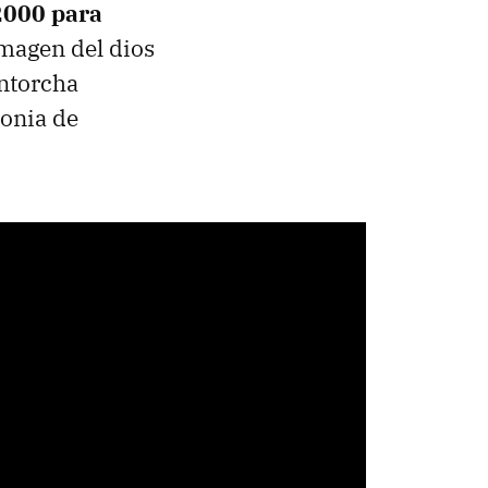
2000 para
magen del dios
antorcha
monia de