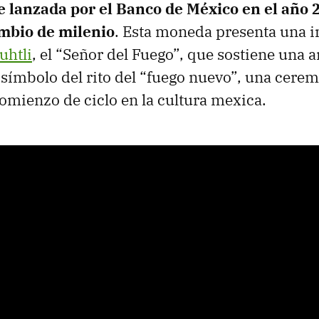
 lanzada por el Banco de México en el año 
ambio de milenio
. Esta moneda presenta una i
uhtli
, el “Señor del Fuego”, que sostiene una 
símbolo del rito del “fuego nuevo”, una cere
omienzo de ciclo en la cultura mexica.