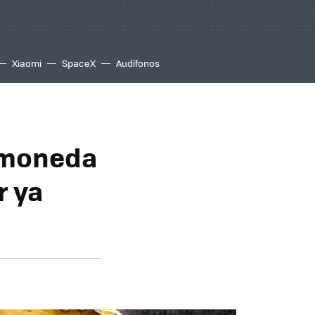
Xiaomi
SpaceX
Audífonos
a moneda
r ya