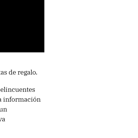
as de regalo.
 delincuentes
la información
 un
va