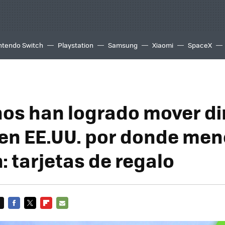
ntendo Switch
Playstation
Samsung
Xiaomi
SpaceX
nos han logrado mover d
en EE.UU. por donde me
: tarjetas de regalo
FACEBOOK
TWITTER
FLIPBOARD
E-