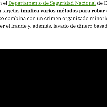
n el
Departamento de Seguridad Nacional
de E
 tarjetas
implica varios métodos para robar e
 se combina con un crimen organizado minori
r el fraude y, además, lavado de dinero basad