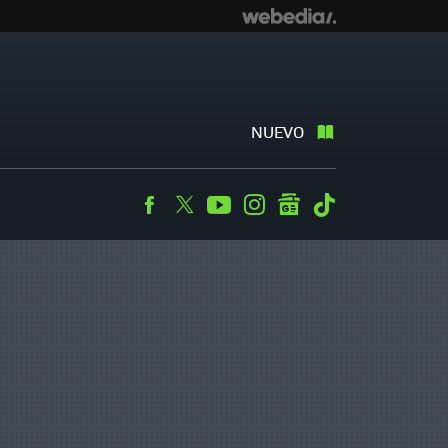
NUEVO
Facebook
Twitter
Youtube
Instagram
googlenews
Tiktok