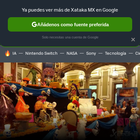
Ya puedes ver más de Xataka MX en Google
MENÚ
NUEVO
Añádenos como fuente preferida
SELECCIÓN
GAMING
HOME
AUTO
TERRITORIO SAM
Solo necesitas una cuenta de Google
×
HOY SE HABLA DE
IA
Nintendo Switch
NASA
Sony
Tecnología
Ci