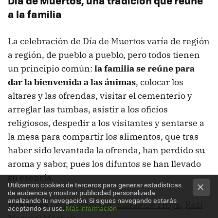
Día de Muertos, una tradición que reúne
a la familia
La celebración de Día de Muertos varía de región
a región, de pueblo a pueblo, pero todos tienen
un principio común:
la familia se reúne para
dar la bienvenida a las ánimas
, colocar los
altares y las ofrendas, visitar el cementerio y
arreglar las tumbas, asistir a los oficios
religiosos, despedir a los visitantes y sentarse a
la mesa para compartir los alimentos, que tras
haber sido levantada la ofrenda, han perdido su
aroma y sabor, pues los difuntos se han llevado
su esencia.
Utilizamos cookies de terceros para generar estadísticas
de audiencia y mostrar publicidad personalizada
analizando tu navegación. Si sigues navegando estarás
Imágenes |
mari.francille
,
Eneas de Troya
,
Razi
aceptando su uso.
Más información