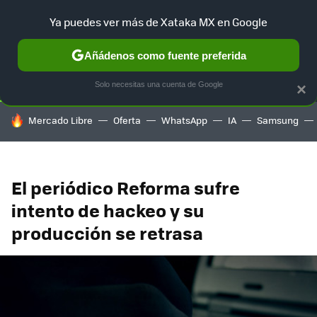
Ya puedes ver más de Xataka MX en Google
SELECCIÓN
GAMING
HOME
AUTO
TERRITORIO SAM
Añádenos como fuente preferida
Solo necesitas una cuenta de Google
×
HOY SE HABLA DE
Mercado Libre
Oferta
WhatsApp
IA
Samsung
El periódico Reforma sufre
intento de hackeo y su
producción se retrasa