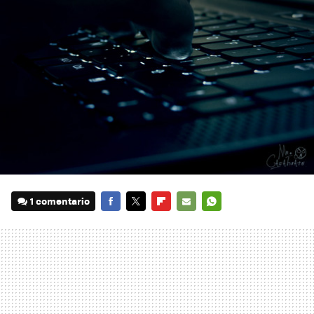
1 comentario
FACEBOOK
TWITTER
FLIPBOARD
E-
WHATSAPP
MAIL