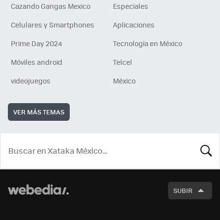
Cazando Gangas Mexico
Especiales
Celulares y Smartphones
Aplicaciones
Prime Day 2024
Tecnología en México
Móviles android
Telcel
videojuegos
México
VER MÁS TEMAS
BUSCA
SUBIR