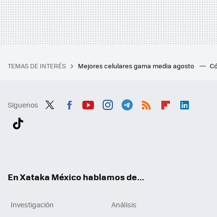
TEMAS DE INTERÉS
Mejores celulares gama media agosto
Có
Síguenos
Twit
Fac
You
Inst
Tele
RSS
Flip
Link
ter
ebo
tub
agr
gra
boa
edI
Tikt
ok
e
am
m
rd
n
ok
En Xataka México hablamos de...
Investigación
Análisis