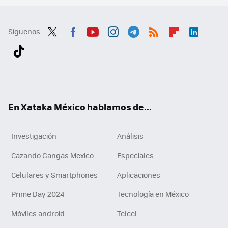
Síguenos
Twit
Fac
You
Inst
Tele
RSS
Flip
Link
ter
ebo
tub
agr
gra
boa
edI
Tikt
ok
e
am
m
rd
n
ok
En Xataka México hablamos de...
Investigación
Análisis
Cazando Gangas Mexico
Especiales
Celulares y Smartphones
Aplicaciones
Prime Day 2024
Tecnología en México
Móviles android
Telcel