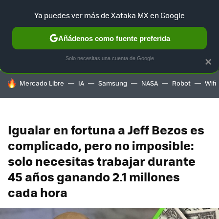
Ya puedes ver más de Xataka MX en Google
SELECCIÓN
GAMING
HOME
AUTO
TERRITORIO SAM
Añádenos como fuente preferida
Solo necesitas una cuenta de Google
×
HOY SE HABLA DE
Mercado Libre
IA
Samsung
NASA
Robot
Wifi
Igualar en fortuna a Jeff Bezos es
complicado, pero no imposible:
solo necesitas trabajar durante
45 años ganando 2.1 millones
cada hora