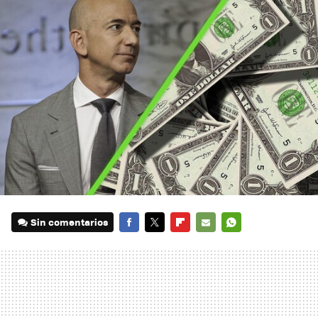
Sin comentarios
FACEBOOK
TWITTER
FLIPBOARD
E-
WHATSAPP
MAIL