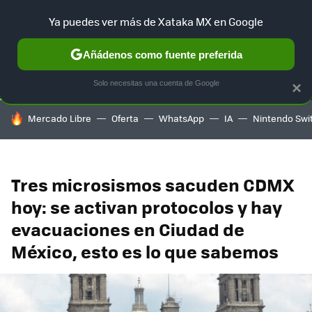
Ya puedes ver más de Xataka MX en Google
SELECCIÓN
GAMING
HOME
AUTO
TERRITORIO SAM
Añádenos como fuente preferida
Solo necesitas una cuenta de Google
×
HOY SE HABLA DE
Mercado Libre
Oferta
WhatsApp
IA
Nintendo Swi
Tres microsismos sacuden CDMX
hoy: se activan protocolos y hay
evacuaciones en Ciudad de
México, esto es lo que sabemos