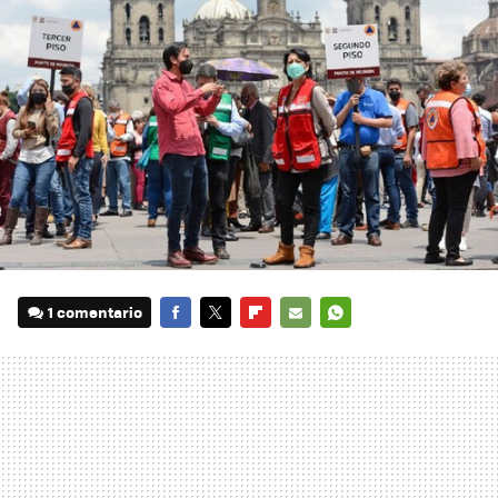
1 comentario
FACEBOOK
TWITTER
FLIPBOARD
E-
WHATSAPP
MAIL