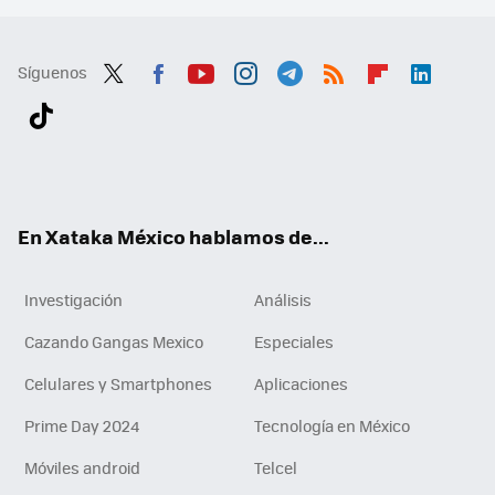
Síguenos
Twit
Fac
You
Inst
Tele
RSS
Flip
Link
ter
ebo
tub
agr
gra
boa
edI
Tikt
ok
e
am
m
rd
n
ok
En Xataka México hablamos de...
Investigación
Análisis
Cazando Gangas Mexico
Especiales
Celulares y Smartphones
Aplicaciones
Prime Day 2024
Tecnología en México
Móviles android
Telcel