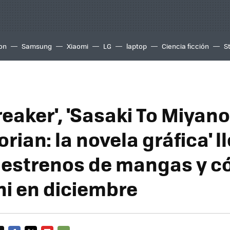
ion
Samsung
Xiaomi
LG
laptop
Ciencia ficción
S
eaker', 'Sasaki To Miyano'
ian: la novela gráfica' l
 estrenos de mangas y c
ni en diciembre