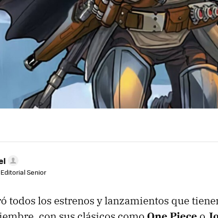
el
Editorial Senior
ró todos los estrenos y lanzamientos que tien
ciembre, con sus clásicos como
One Piece
o
Jo