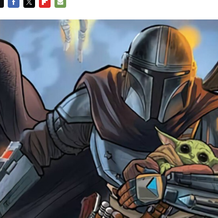
FACEBOOK
TWITTER
FLIPBOARD
E-
MAIL