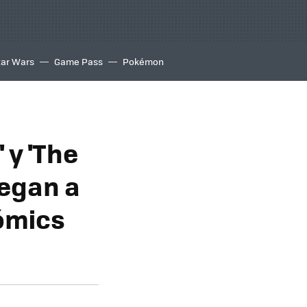
tar Wars
Game Pass
Pokémon
 y 'The
legan a
ómics