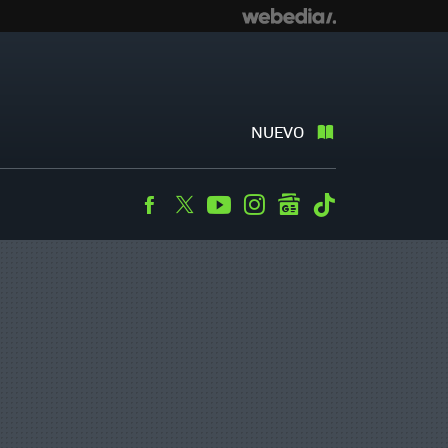
NUEVO
Facebook
Twitter
Youtube
Instagram
googlenews
Tiktok