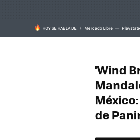
HOY SE HABLA DE
Mercado Libre
Playstat
'Wind Br
Mandalor
México:
de Pani