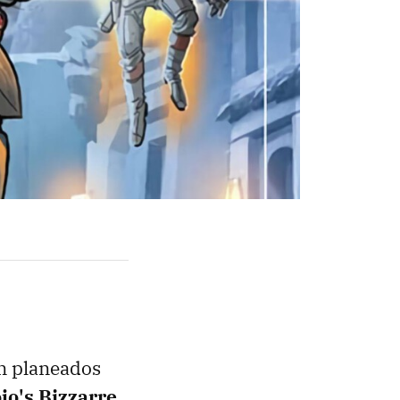
en planeados
jo's Bizzarre