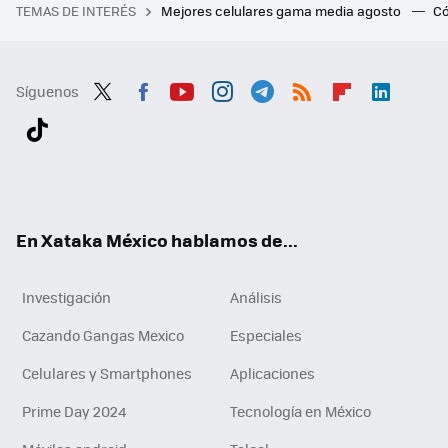
TEMAS DE INTERÉS
Mejores celulares gama media agosto
Có
Síguenos
Twit
Fac
You
Inst
Tele
RSS
Flip
Link
ter
ebo
tub
agr
gra
boa
edI
Tikt
ok
e
am
m
rd
n
ok
En Xataka México hablamos de...
Investigación
Análisis
Cazando Gangas Mexico
Especiales
Celulares y Smartphones
Aplicaciones
Prime Day 2024
Tecnología en México