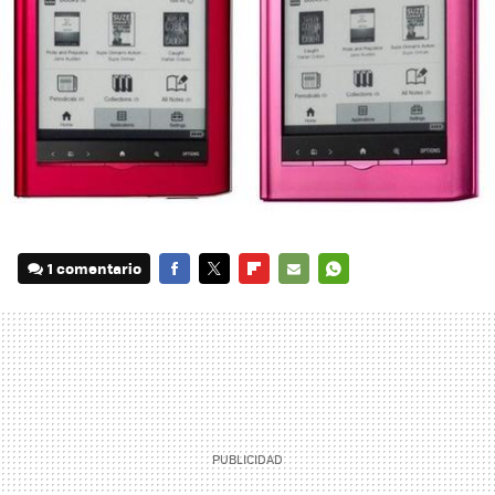
1 comentario
FACEBOOK
TWITTER
FLIPBOARD
E-
WHATSAPP
MAIL