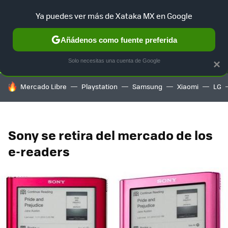
Ya puedes ver más de Xataka MX en Google
SELECCIÓN
GAMING
HOME
AUTO
TERRITORIO SAM
Añádenos como fuente preferida
Solo necesitas una cuenta de Google
×
HOY SE HABLA DE
Mercado Libre
Playstation
Samsung
Xiaomi
LG
Sony se retira del mercado de los
e-readers