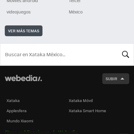
Móviles android
Telcel
videojuegos
México
VER MÁS TEMAS
BUSCA
SUBIR
Xataka
Xataka Móvil
Applesfera
Xataka Smart Home
Mundo Xiaomi
Otras publicaciones de Webedia