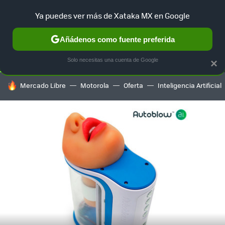
Ya puedes ver más de Xataka MX en Google
SELECCIÓN
GAMING
HOME
AUTO
TERRITORIO SAM
Añádenos como fuente preferida
Solo necesitas una cuenta de Google
×
HOY SE HABLA DE
Mercado Libre
Motorola
Oferta
Inteligencia Artificial