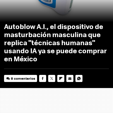
Autoblow A.I., el dispositivo de
masturbación masculina que
replica "técnicas humanas"
usando IA ya se puede comprar
en México
8 comentarios
FACEBOOK
TWITTER
FLIPBOARD
E-
WHATSAPP
MAIL