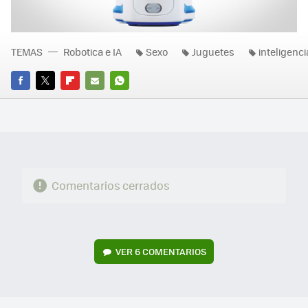
TEMAS
Robotica e IA
Sexo
Juguetes
inteligencia
FACEBOOK
TWITTER
FLIPBOARD
E-
WHATSAPP
MAIL
Comentarios cerrados
VER
6 COMENTARIOS