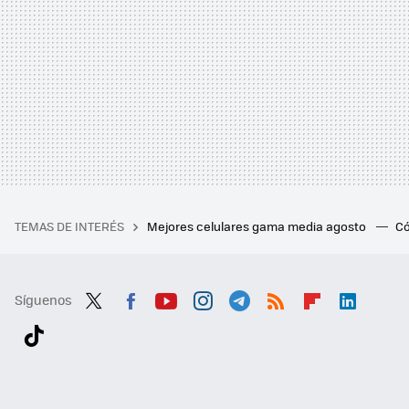
TEMAS DE INTERÉS
Mejores celulares gama media agosto
Có
Síguenos
Twit
Fac
You
Inst
Tele
RSS
Flip
Link
ter
ebo
tub
agr
gra
boa
edI
Tikt
ok
e
am
m
rd
n
ok