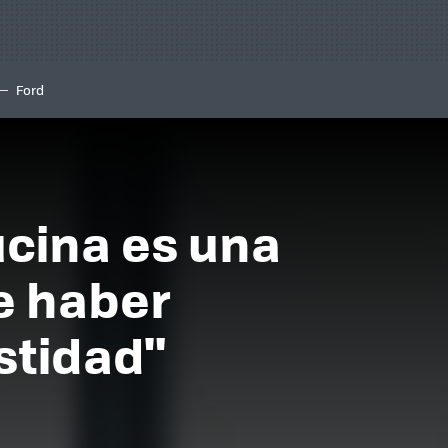
Ford
ucina es una
ee haber
stidad"