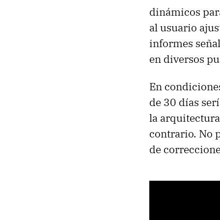
dinámicos para
al usuario aju
informes seña
en diversos pu
En condiciones
de 30 días serí
la arquitectur
contrario. No 
de correccione