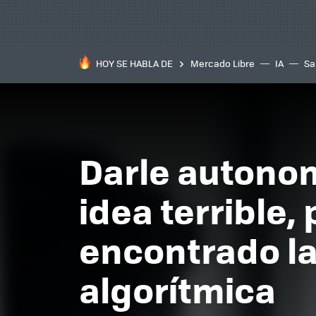
HOY SE HABLA DE
Mercado Libre
IA
Sa
Darle autonom
idea terrible,
encontrado la
algorítmica