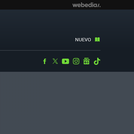
NUEVO
Facebook
Twitter
Youtube
Instagram
googlenews
Tiktok