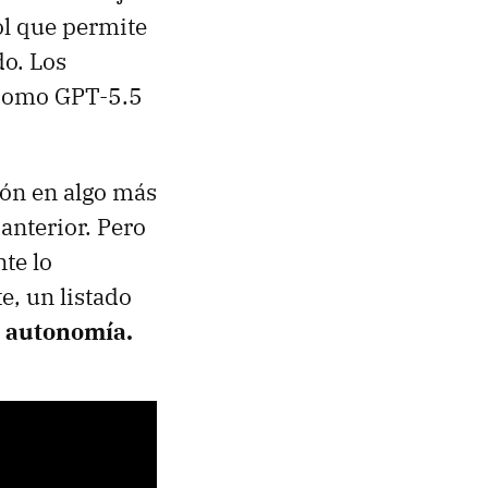
ol que permite
do. Los
 como GPT-5.5
ión en algo más
 anterior. Pero
te lo
e, un listado
a autonomía.