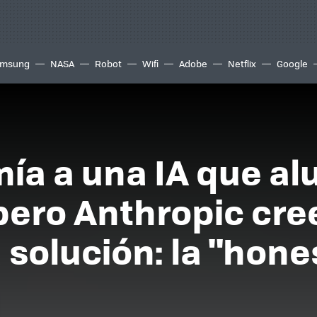
msung
NASA
Robot
Wifi
Adobe
Netflix
Google
ía a una IA que al
 pero Anthropic cr
 solución: la "hone