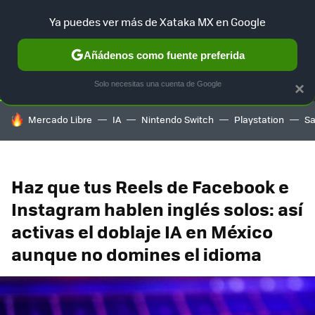
Ya puedes ver más de Xataka MX en Google
SELECCIÓN
GAMING
HOME
AUTO
TERRITORIO SAM
Añádenos como fuente preferida
Solo necesitas una cuenta de Google
×
HOY SE HABLA DE
Mercado Libre
IA
Nintendo Switch
Playstation
S
Haz que tus Reels de Facebook e
Instagram hablen inglés solos: así
activas el doblaje IA en México
aunque no domines el idioma