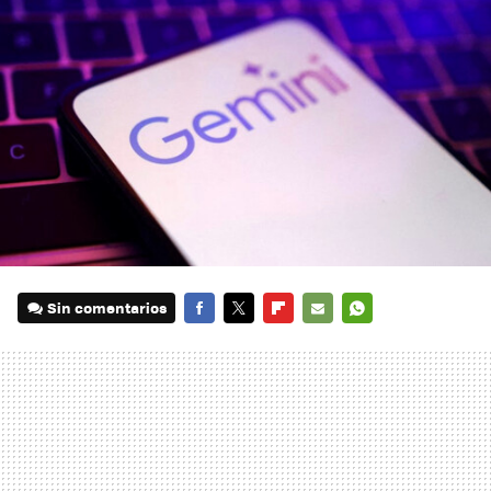
Sin comentarios
FACEBOOK
TWITTER
FLIPBOARD
E-
WHATSAPP
MAIL