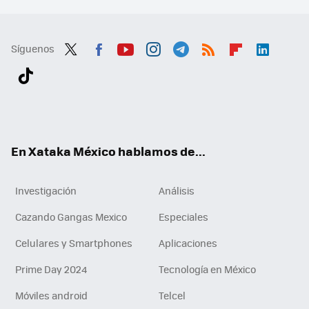
Síguenos
Twit
Fac
You
Inst
Tele
RSS
Flip
Link
ter
ebo
tub
agr
gra
boa
edI
Tikt
ok
e
am
m
rd
n
ok
En Xataka México hablamos de...
Investigación
Análisis
Cazando Gangas Mexico
Especiales
Celulares y Smartphones
Aplicaciones
Prime Day 2024
Tecnología en México
Móviles android
Telcel