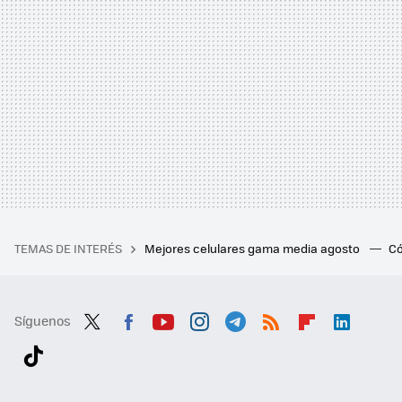
TEMAS DE INTERÉS
Mejores celulares gama media agosto
Có
Síguenos
Twit
Fac
You
Inst
Tele
RSS
Flip
Link
ter
ebo
tub
agr
gra
boa
edI
Tikt