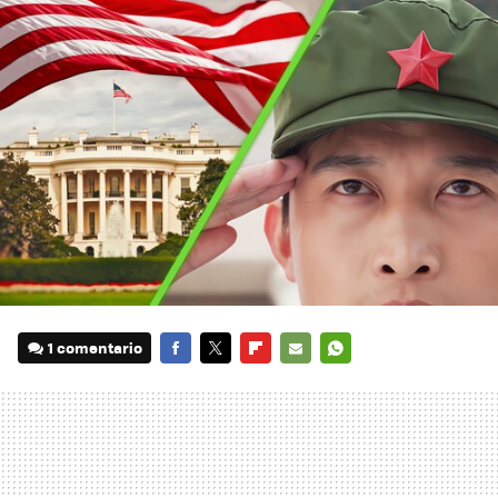
1 comentario
FACEBOOK
TWITTER
FLIPBOARD
E-
WHATSAPP
MAIL