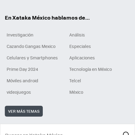
ok
e
am
m
rd
n
ok
En Xataka México hablamos de...
Investigación
Análisis
Cazando Gangas Mexico
Especiales
Celulares y Smartphones
Aplicaciones
Prime Day 2024
Tecnología en México
Móviles android
Telcel
videojuegos
México
VER MÁS TEMAS