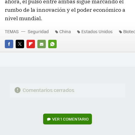
ahora, el pulso entre ambas sigue marcando el
rumbo de la innovación y el poder económico a
nivel mundial.
TEMAS
Seguridad
China
Estados Unidos
Biote
FACEBOOK
TWITTER
FLIPBOARD
E-
WHATSAPP
MAIL
Comentarios cerrados
VER
1 COMENTARIO