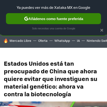
Ya puedes ver más de Xataka MX en Google
MENÚ
NUEVO
Añádenos como fuente preferida
SELECCIÓN
GAMING
HOME
AUTO
TERRITORIO SAM
Solo necesitas una cuenta de Google
×
HOY SE HABLA DE
Mercado Libre
Oferta
WhatsApp
IA
Nintendo Swi
Estados Unidos está tan
preocupado de China que ahora
quiere evitar que investiguen su
material genético: ahora va
contra la biotecnología