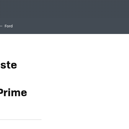
Ford
ste
 Prime