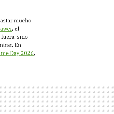
 gastar mucho
awei
, el
 fuera, sino
ntrar. En
ime Day 2026
,