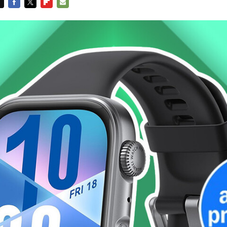
FACEBOOK
TWITTER
FLIPBOARD
E-
MAIL