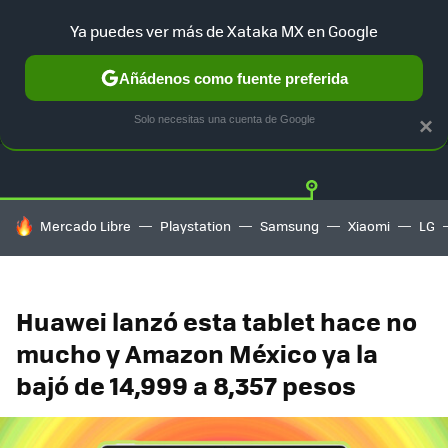
Ya puedes ver más de Xataka MX en Google
Añádenos como fuente preferida
OFERTAS
GUÍA DE COMPRAS
MERCADO LIBRE
AMAZON
Solo necesitas una cuenta de Google
×
HOY SE HABLA DE
Mercado Libre
Playstation
Samsung
Xiaomi
LG
Huawei lanzó esta tablet hace no
mucho y Amazon México ya la
bajó de 14,999 a 8,357 pesos