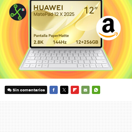
Sin comentarios
FACEBOOK
TWITTER
FLIPBOARD
E-
WHATSAPP
MAIL