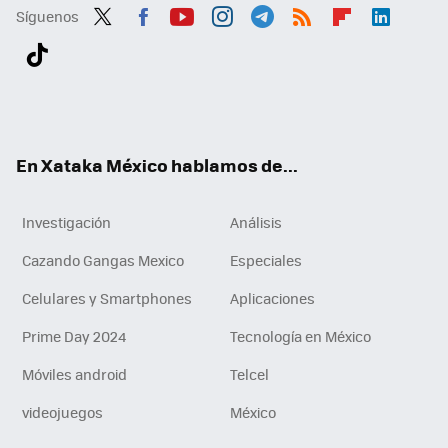
Síguenos
Twit
Fac
You
Inst
Tele
RSS
Flip
Link
ter
ebo
tub
agr
gra
boa
edI
Tikt
ok
e
am
m
rd
n
ok
En Xataka México hablamos de...
Investigación
Análisis
Cazando Gangas Mexico
Especiales
Celulares y Smartphones
Aplicaciones
Prime Day 2024
Tecnología en México
Móviles android
Telcel
videojuegos
México