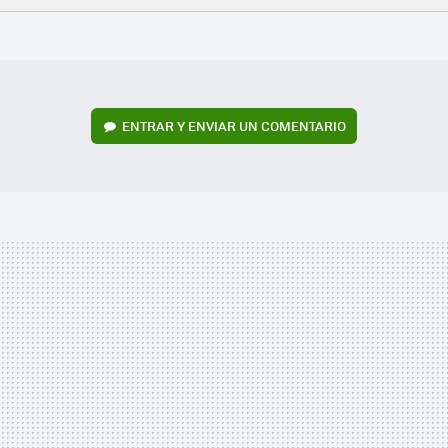
FACEBOOK
TWITTER
FLIPBOARD
E-
WHATSAPP
MAIL
ENTRAR Y ENVIAR UN COMENTARIO