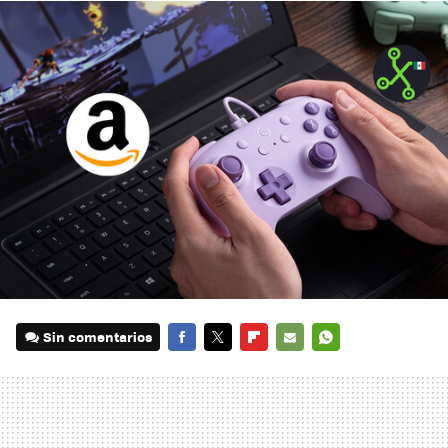
Sin comentarios
FACEBOOK
TWITTER
FLIPBOARD
E-
WHATSAPP
MAIL