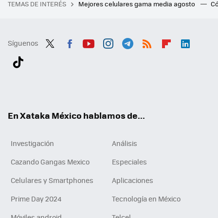
TEMAS DE INTERÉS
Mejores celulares gama media agosto
Có
Síguenos
Twit
Fac
You
Inst
Tele
RSS
Flip
Link
ter
ebo
tub
agr
gra
boa
edI
Tikt
ok
e
am
m
rd
n
ok
En Xataka México hablamos de...
Investigación
Análisis
Cazando Gangas Mexico
Especiales
Celulares y Smartphones
Aplicaciones
Prime Day 2024
Tecnología en México
Móviles android
Telcel