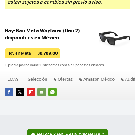
están sujetos a cambios sin previo aviso.
Ray-Ban Meta Wayfarer (Gen 2)
disponibles en México
Hoy en Meta —
$
8,769.00
El precio podría variar. Obtenemos comisión por estos enlaces
TEMAS
Selección
Ofertas
Amazon México
Audi
FACEBOOK
TWITTER
FLIPBOARD
E-
WHATSAPP
MAIL
ENTRAR Y ENVIAR UN COMENTARIO