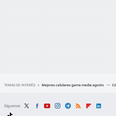
TEMAS DE INTERÉS
Mejores celulares gama media agosto
Có
Síguenos
Twit
Fac
You
Inst
Tele
RSS
Flip
Link