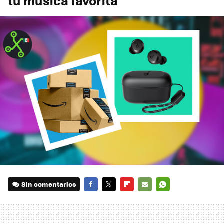
tu música favorita
Sin comentarios
FACEBOOK
TWITTER
FLIPBOARD
E-
WHATSAPP
MAIL