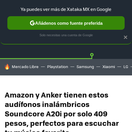
Ya puedes ver más de Xataka MX en Google
Añádenos como fuente preferida
OFERTAS
GUÍA DE COMPRAS
MERCADO LIBRE
AMAZON
Solo necesitas una cuenta de Google
×
HOY SE HABLA DE
Mercado Libre
Playstation
Samsung
Xiaomi
LG
Amazon y Anker tienen estos
audífonos inalámbricos
Soundcore A20i por solo 409
pesos, perfectos para escuchar