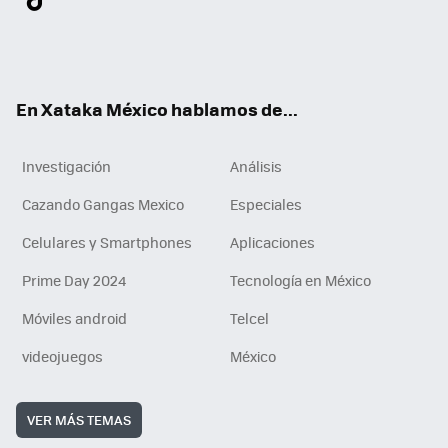
ter
ebo
tub
agr
gra
boa
edI
Tikt
ok
e
am
m
rd
n
ok
En Xataka México hablamos de...
Investigación
Análisis
Cazando Gangas Mexico
Especiales
Celulares y Smartphones
Aplicaciones
Prime Day 2024
Tecnología en México
Móviles android
Telcel
videojuegos
México
VER MÁS TEMAS