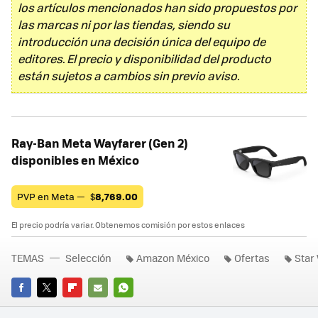
los artículos mencionados han sido propuestos por
las marcas ni por las tiendas, siendo su
introducción una decisión única del equipo de
editores. El precio y disponibilidad del producto
están sujetos a cambios sin previo aviso.
Ray-Ban Meta Wayfarer (Gen 2)
disponibles en México
PVP en Meta —
$
8,769.00
El precio podría variar. Obtenemos comisión por estos enlaces
TEMAS
Selección
Amazon México
Ofertas
Star
FACEBOOK
TWITTER
FLIPBOARD
E-
WHATSAPP