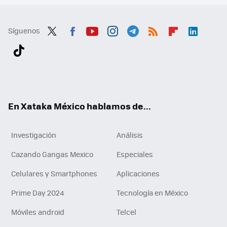
Síguenos
Twit
Fac
You
Inst
Tele
RSS
Flip
Link
ter
ebo
tub
agr
gra
boa
edI
Tikt
ok
e
am
m
rd
n
ok
En Xataka México hablamos de...
Investigación
Análisis
Cazando Gangas Mexico
Especiales
Celulares y Smartphones
Aplicaciones
Prime Day 2024
Tecnología en México
Móviles android
Telcel