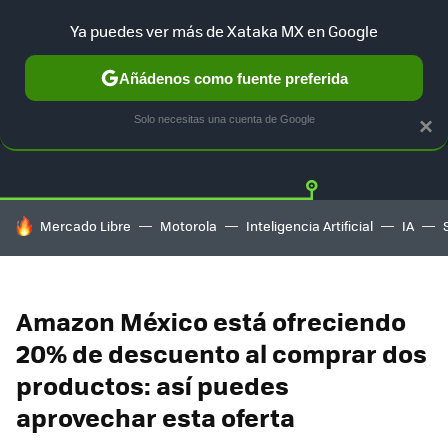
Ya puedes ver más de Xataka MX en Google
Añádenos como fuente preferida
OFERTAS
GUÍA DE COMPRAS
MERCADO LIBRE
AMAZON
Solo necesitas una cuenta de Google
×
HOY SE HABLA DE
Mercado Libre
Motorola
Inteligencia Artificial
IA
Amazon México está ofreciendo
20% de descuento al comprar dos
productos: así puedes
aprovechar esta oferta