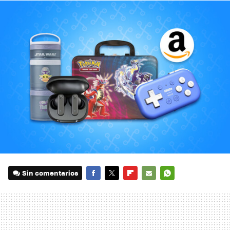
Sin comentarios
FACEBOOK
TWITTER
FLIPBOARD
E-
WHATSAPP
MAIL