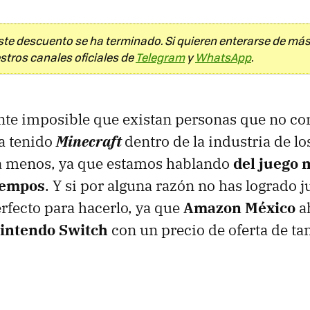
te descuento se ha terminado. Si quieren enterarse de más
stros canales oficiales de
Telegram
y
WhatsApp
.
nte imposible que existan personas que no co
a tenido
Minecraft
dentro de la industria de l
ra menos, ya que estamos hablando
del juego 
tiempos
. Y si por alguna razón no has logrado ju
fecto para hacerlo, ya que
Amazon México
ah
intendo Switch
con un precio de oferta de ta