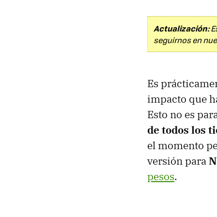
Actualización:
Es
seguirnos en nue
Es prácticame
impacto que h
Esto no es pa
de todos los 
el momento per
versión para
N
pesos
.