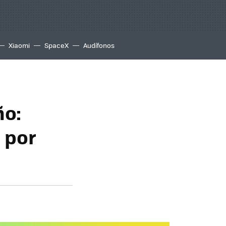
Xiaomi
SpaceX
Audífonos
ño:
 por