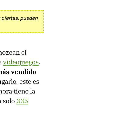
 ofertas, pueden
nozcan el
os
videojuegos
.
más vendido
garlo, este es
ora tiene la
n solo
335