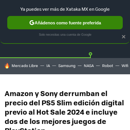
Ya puedes ver más de Xataka MX en Google
Añádenos como fuente preferida
OFERTAS
GUÍA DE COMPRAS
MERCADO LIBRE
AMAZON
Solo necesitas una cuenta de Google
×
HOY SE HABLA DE
Mercado Libre
IA
Samsung
NASA
Robot
Wifi
Amazon y Sony derrumban el
precio del PS5 Slim edición digital
previo al Hot Sale 2024 e incluye
dos de los mejores juegos de