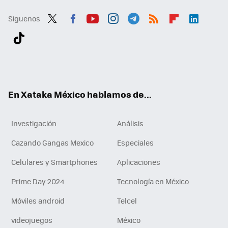
Síguenos
Twit
Fac
You
Inst
Tele
RSS
Flip
Link
ter
ebo
tub
agr
gra
boa
edI
Tikt
ok
e
am
m
rd
n
ok
En Xataka México hablamos de...
Investigación
Análisis
Cazando Gangas Mexico
Especiales
Celulares y Smartphones
Aplicaciones
Prime Day 2024
Tecnología en México
Móviles android
Telcel
videojuegos
México