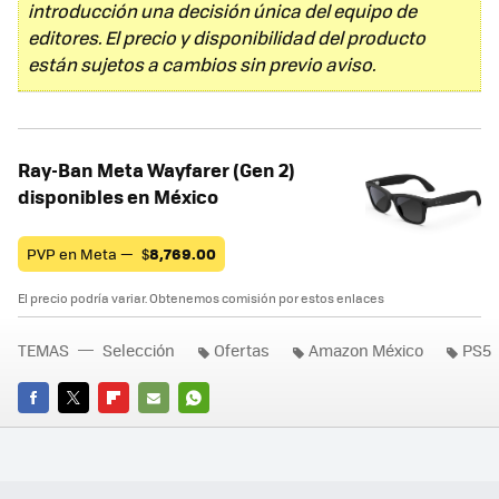
introducción una decisión única del equipo de
editores. El precio y disponibilidad del producto
están sujetos a cambios sin previo aviso.
Ray-Ban Meta Wayfarer (Gen 2)
disponibles en México
PVP en Meta —
$
8,769.00
El precio podría variar. Obtenemos comisión por estos enlaces
TEMAS
Selección
Ofertas
Amazon México
PS5
FACEBOOK
TWITTER
FLIPBOARD
E-
WHATSAPP
MAIL