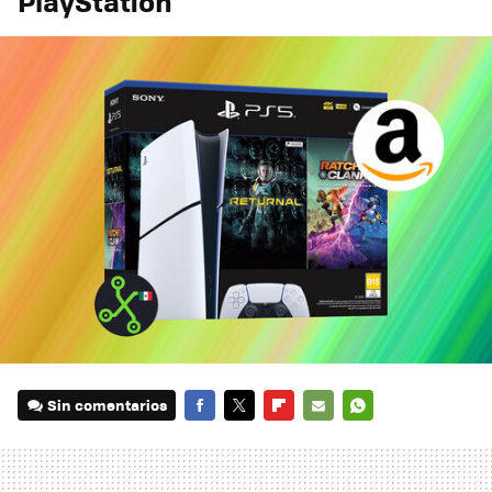
PlayStation
Sin comentarios
FACEBOOK
TWITTER
FLIPBOARD
E-
WHATSAPP
MAIL