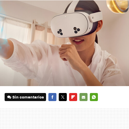
Sin comentarios
FACEBOOK
TWITTER
FLIPBOARD
E-
WHATSAPP
MAIL