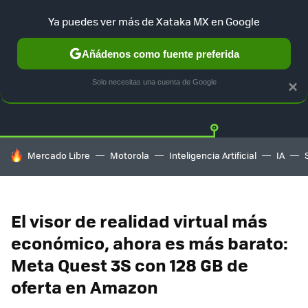
Ya puedes ver más de Xataka MX en Google
Añádenos como fuente preferida
OFERTAS
GUÍA DE COMPRAS
MERCADO LIBRE
AMAZON
Solo necesitas una cuenta de Google
×
HOY SE HABLA DE
Mercado Libre
Motorola
Inteligencia Artificial
IA
El visor de realidad virtual más
económico, ahora es más barato:
Meta Quest 3S con 128 GB de
oferta en Amazon