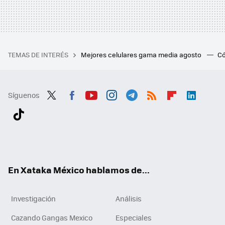
TEMAS DE INTERÉS
Mejores celulares gama media agosto
Có
Síguenos
Twit
Fac
You
Inst
Tele
RSS
Flip
Link
ter
ebo
tub
agr
gra
boa
edI
Tikt
ok
e
am
m
rd
n
ok
En Xataka México hablamos de...
Investigación
Análisis
Cazando Gangas Mexico
Especiales