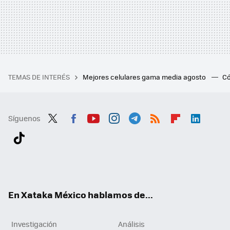
TEMAS DE INTERÉS
Mejores celulares gama media agosto
Có
Síguenos
Twit
Fac
You
Inst
Tele
RSS
Flip
Link
ter
ebo
tub
agr
gra
boa
edI
Tikt
ok
e
am
m
rd
n
ok
En Xataka México hablamos de...
Investigación
Análisis