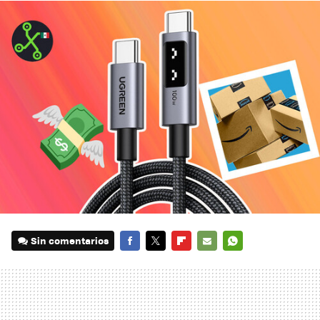
Sin comentarios
FACEBOOK
TWITTER
FLIPBOARD
E-
WHATSAPP
MAIL