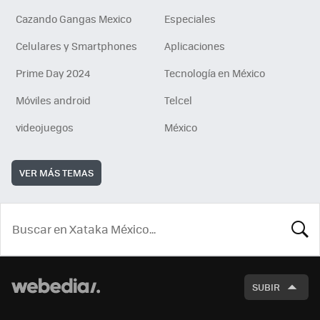
Cazando Gangas Mexico
Especiales
Celulares y Smartphones
Aplicaciones
Prime Day 2024
Tecnología en México
Móviles android
Telcel
videojuegos
México
VER MÁS TEMAS
BUSCA
SUBIR