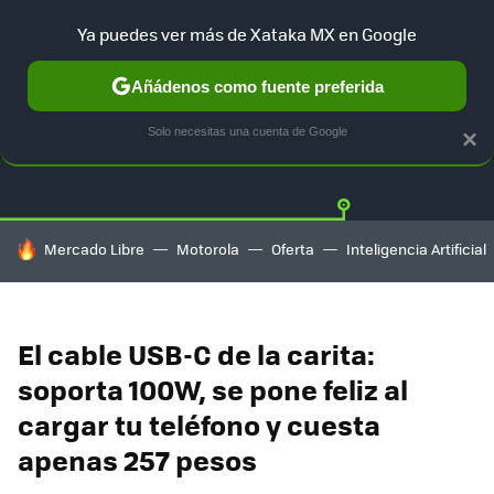
Ya puedes ver más de Xataka MX en Google
Añádenos como fuente preferida
OFERTAS
GUÍA DE COMPRAS
MERCADO LIBRE
AMAZON
Solo necesitas una cuenta de Google
×
HOY SE HABLA DE
Mercado Libre
Motorola
Oferta
Inteligencia Artificial
El cable USB-C de la carita:
soporta 100W, se pone feliz al
cargar tu teléfono y cuesta
apenas 257 pesos