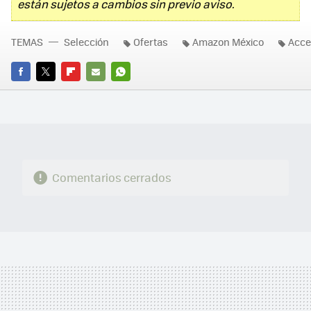
están sujetos a cambios sin previo aviso.
TEMAS
Selección
Ofertas
Amazon México
Acce
FACEBOOK
TWITTER
FLIPBOARD
E-
WHATSAPP
MAIL
Comentarios cerrados