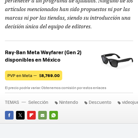
pertenecer a un programa de afiliados. Ninguno de los
artículos mencionados han sido propuestos ni por las
marcas ni por las tiendas, siendo su introducción una
decisión única del equipo de editores.
Ray-Ban Meta Wayfarer (Gen 2)
disponibles en México
PVP en Meta —
$
8,769.00
El precio podría variar. Obtenemos comisión por estos enlaces
TEMAS
Selección
Nintendo
Descuento
videoju
FACEBOOK
TWITTER
FLIPBOARD
E-
WHATSAPP
MAIL