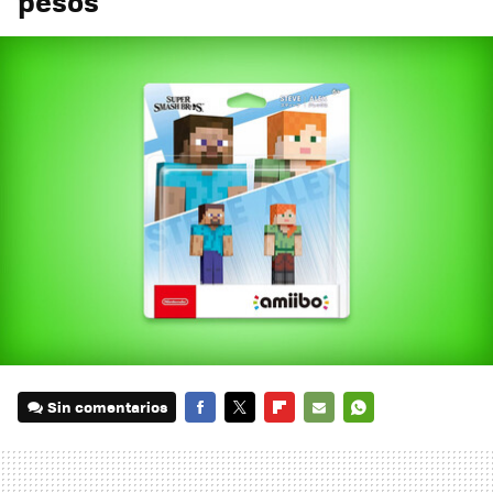
pesos
Sin comentarios
FACEBOOK
TWITTER
FLIPBOARD
E-
WHATSAPP
MAIL