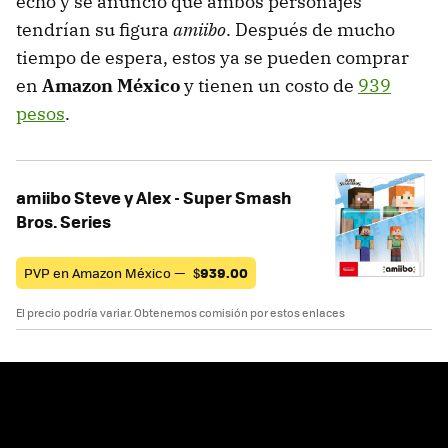
echo y se anunció que ambos personajes
tendrían su figura
amiibo
. Después de mucho
tiempo de espera, estos ya se pueden comprar
en
Amazon México
y tienen un costo de
939
pesos
.
amiibo Steve y Alex - Super Smash
Bros. Series
PVP en Amazon México —
$
939.00
El precio podría variar. Obtenemos comisión por estos enlaces