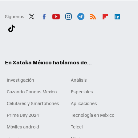
Síguenos
Twit
Fac
You
Inst
Tele
RSS
Flip
Link
ter
ebo
tub
agr
gra
boa
edI
Tikt
ok
e
am
m
rd
n
ok
En Xataka México hablamos de...
Investigación
Análisis
Cazando Gangas Mexico
Especiales
Celulares y Smartphones
Aplicaciones
Prime Day 2024
Tecnología en México
Móviles android
Telcel