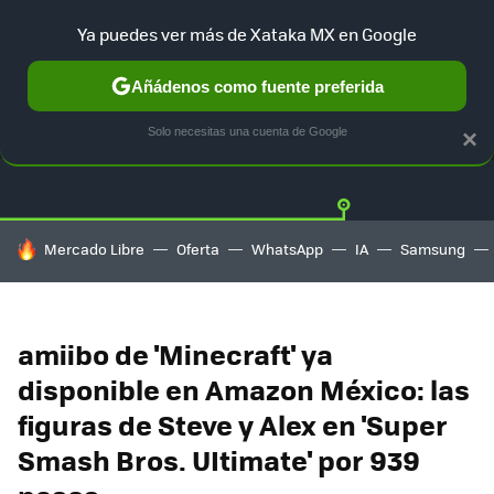
Ya puedes ver más de Xataka MX en Google
Añádenos como fuente preferida
OFERTAS
GUÍA DE COMPRAS
MERCADO LIBRE
AMAZON
Solo necesitas una cuenta de Google
×
HOY SE HABLA DE
Mercado Libre
Oferta
WhatsApp
IA
Samsung
amiibo de 'Minecraft' ya
disponible en Amazon México: las
figuras de Steve y Alex en 'Super
Smash Bros. UItimate' por 939