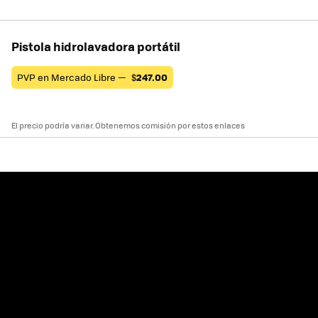
Pistola hidrolavadora portátil
PVP en Mercado Libre —
$
247.00
El precio podría variar. Obtenemos comisión por estos enlaces