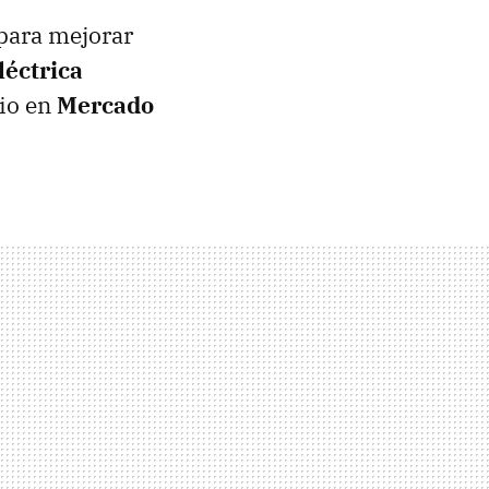
para mejorar
léctrica
cio en
Mercado