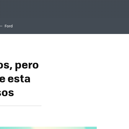
Ford
s, pero
de esta
sos