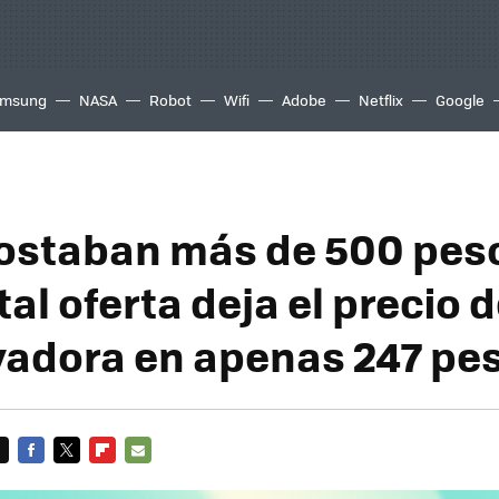
msung
NASA
Robot
Wifi
Adobe
Netflix
Google
ostaban más de 500 peso
al oferta deja el precio 
vadora en apenas 247 pe
FACEBOOK
TWITTER
FLIPBOARD
E-