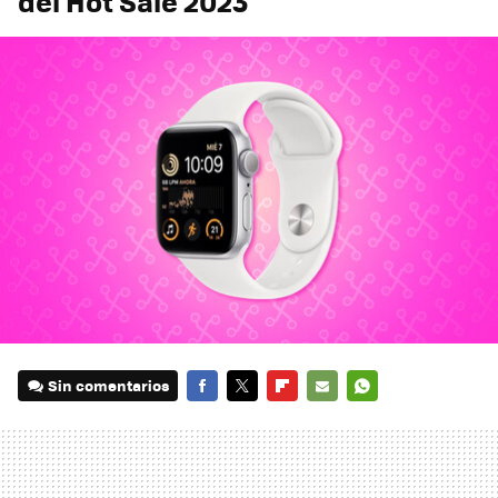
del Hot Sale 2023
Sin comentarios
FACEBOOK
TWITTER
FLIPBOARD
E-
WHATSAPP
MAIL