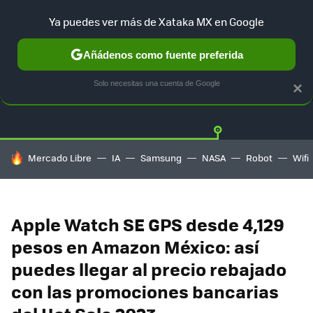
Ya puedes ver más de Xataka MX en Google
Añádenos como fuente preferida
OFERTAS
GUÍA DE COMPRAS
MERCADO LIBRE
AMAZON
Solo necesitas una cuenta de Google
×
HOY SE HABLA DE
Mercado Libre
IA
Samsung
NASA
Robot
Wifi
Apple Watch SE GPS desde 4,129
pesos en Amazon México: así
puedes llegar al precio rebajado
con las promociones bancarias