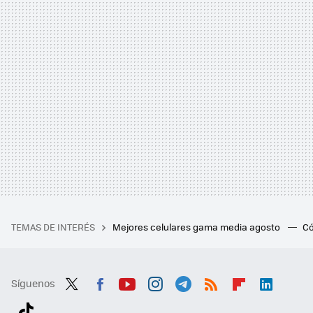
TEMAS DE INTERÉS
Mejores celulares gama media agosto
Có
Síguenos
Twit
Fac
You
Inst
Tele
RSS
Flip
Link