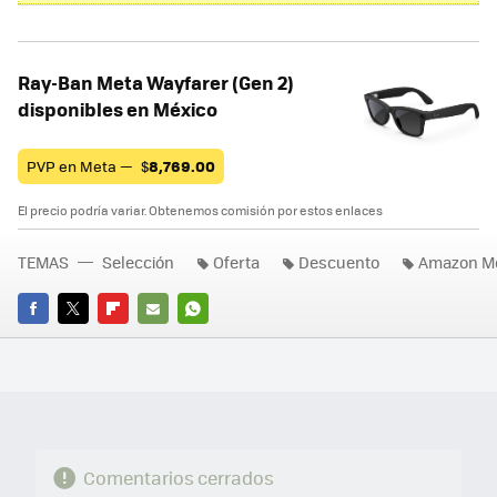
Ray-Ban Meta Wayfarer (Gen 2)
disponibles en México
PVP en Meta —
$
8,769.00
El precio podría variar. Obtenemos comisión por estos enlaces
TEMAS
Selección
Oferta
Descuento
Amazon M
FACEBOOK
TWITTER
FLIPBOARD
E-
WHATSAPP
MAIL
Comentarios cerrados