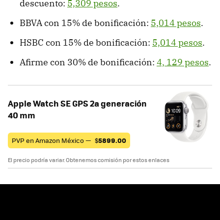
descuento:
5,309 pesos
.
BBVA con 15% de bonificación:
5,014 pesos
.
HSBC con 15% de bonificación:
5,014 pesos
.
Afirme con 30% de bonificación:
4, 129 pesos
.
Apple Watch SE GPS 2a generación
40 mm
PVP en Amazon México —
$
5899.00
El precio podría variar. Obtenemos comisión por estos enlaces