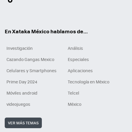
ter
ebo
tub
agr
gra
boa
edI
Tikt
ok
e
am
m
rd
n
ok
En Xataka México hablamos de...
Investigación
Análisis
Cazando Gangas Mexico
Especiales
Celulares y Smartphones
Aplicaciones
Prime Day 2024
Tecnología en México
Móviles android
Telcel
videojuegos
México
VER MÁS TEMAS