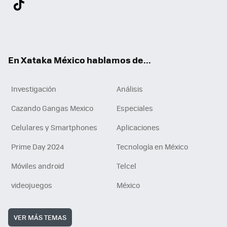
ter
ebo
tub
agr
gra
boa
edI
Tikt
ok
e
am
m
rd
n
ok
En Xataka México hablamos de...
Investigación
Análisis
Cazando Gangas Mexico
Especiales
Celulares y Smartphones
Aplicaciones
Prime Day 2024
Tecnología en México
Móviles android
Telcel
videojuegos
México
VER MÁS TEMAS