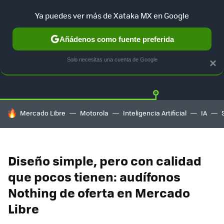
Ya puedes ver más de Xataka MX en Google
Añádenos como fuente preferida
OFERTAS
GUÍA DE COMPRAS
MERCADO LIBRE
AMAZON
Solo necesitas una cuenta de Google
×
HOY SE HABLA DE
Mercado Libre
Motorola
Inteligencia Artificial
IA
Diseño simple, pero con calidad
que pocos tienen: audífonos
Nothing de oferta en Mercado
Libre