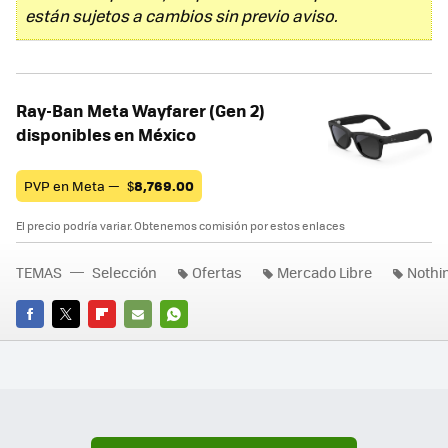
están sujetos a cambios sin previo aviso.
Ray-Ban Meta Wayfarer (Gen 2)
disponibles en México
PVP en Meta —
$
8,769.00
El precio podría variar. Obtenemos comisión por estos enlaces
TEMAS
Selección
Ofertas
Mercado Libre
Nothi
FACEBOOK
TWITTER
FLIPBOARD
E-
WHATSAPP
MAIL