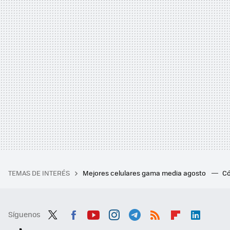
TEMAS DE INTERÉS
Mejores celulares gama media agosto
Có
Síguenos
Twit
Fac
You
Inst
Tele
RSS
Flip
Link