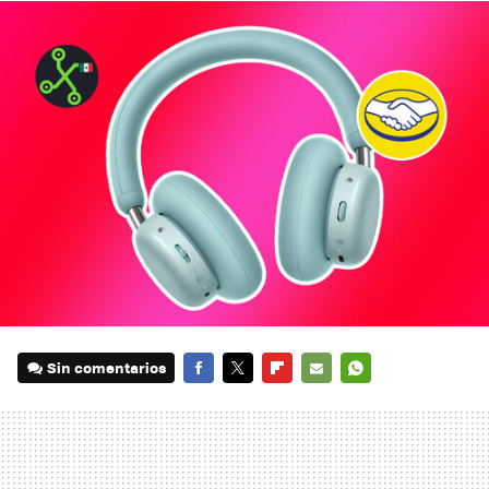
Sin comentarios
FACEBOOK
TWITTER
FLIPBOARD
E-
WHATSAPP
MAIL