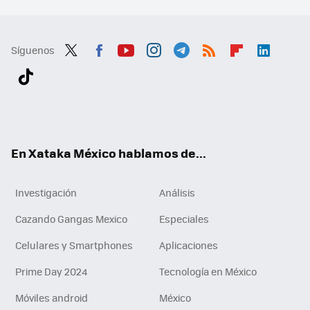
Síguenos
Twit
Fac
You
Inst
Tele
RSS
Flip
Link
ter
ebo
tub
agr
gra
boa
edI
Tikt
ok
e
am
m
rd
n
ok
En Xataka México hablamos de...
Investigación
Análisis
Cazando Gangas Mexico
Especiales
Celulares y Smartphones
Aplicaciones
Prime Day 2024
Tecnología en México
Móviles android
México