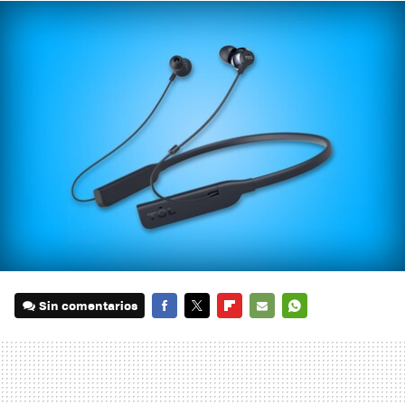
Sin comentarios
FACEBOOK
TWITTER
FLIPBOARD
E-
WHATSAPP
MAIL