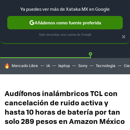
Ya puedes ver más de Xataka MX en Google
Añádenos como fuente preferida
OFERTAS
GUÍA DE COMPRAS
MERCADO LIBRE
AMAZON
Solo necesitas una cuenta de Google
×
HOY SE HABLA DE
Mercado Libre
IA
laptop
Sony
Tecnología
Cie
Audífonos inalámbricos TCL con
cancelación de ruido activa y
hasta 10 horas de batería por tan
solo 289 pesos en Amazon México