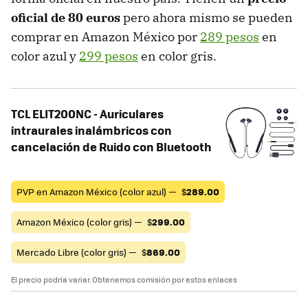
oficial de 80 euros
pero ahora mismo se pueden
comprar en Amazon México por
289 pesos
en
color azul y
299 pesos
en color gris.
TCL ELIT200NC - Auriculares
intraurales inalámbricos con
cancelación de Ruido con Bluetooth
PVP en Amazon México (color azul) —
$
289.00
Amazon México (color gris) —
$
299.00
Mercado Libre (color gris) —
$
869.00
El precio podría variar. Obtenemos comisión por estos enlaces