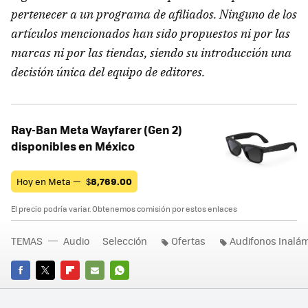
pertenecer a un programa de afiliados. Ninguno de los
artículos mencionados han sido propuestos ni por las
marcas ni por las tiendas, siendo su introducción una
decisión única del equipo de editores.
Ray-Ban Meta Wayfarer (Gen 2)
disponibles en México
Hoy en Meta —
$
8,769.00
El precio podría variar. Obtenemos comisión por estos enlaces
TEMAS
Audio
Selección
Ofertas
Audifonos Inalá
FACEBOOK
TWITTER
FLIPBOARD
E-
WHATSAPP