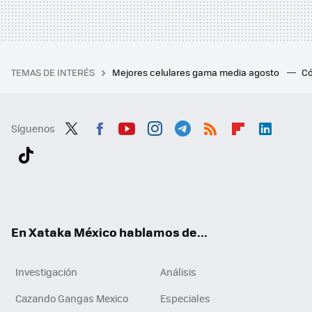
TEMAS DE INTERÉS
Mejores celulares gama media agosto
Có
Síguenos
Twit
Fac
You
Inst
Tele
RSS
Flip
Link
ter
ebo
tub
agr
gra
boa
edI
Tikt
ok
e
am
m
rd
n
ok
En Xataka México hablamos de...
Investigación
Análisis
Cazando Gangas Mexico
Especiales