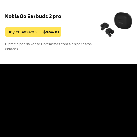
Nokia Go Earbuds 2 pro
Hoy en Amazon —
$
884.61
El precio podría variar. Obtenemos comisión por estos
enlaces