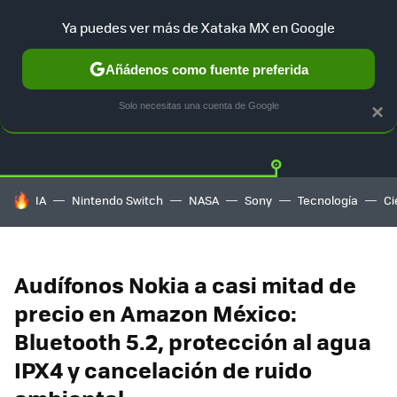
Ya puedes ver más de Xataka MX en Google
Añádenos como fuente preferida
OFERTAS
GUÍA DE COMPRAS
MERCADO LIBRE
AMAZON
Solo necesitas una cuenta de Google
×
HOY SE HABLA DE
IA
Nintendo Switch
NASA
Sony
Tecnología
Ci
Audífonos Nokia a casi mitad de
precio en Amazon México:
Bluetooth 5.2, protección al agua
IPX4 y cancelación de ruido