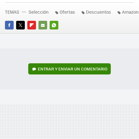
TEMAS
Selección
Ofertas
Descuentos
Amazon
FACEBOOK
TWITTER
FLIPBOARD
E-
WHATSAPP
MAIL
ENTRAR Y ENVIAR UN COMENTARIO