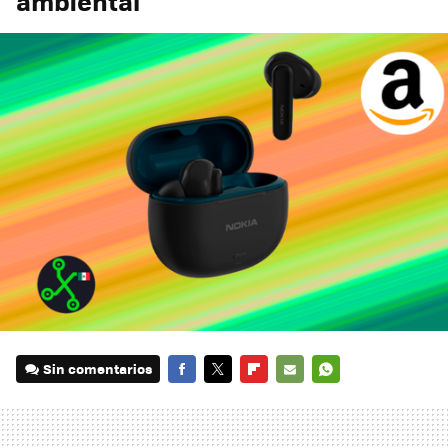
ambiental
Sin comentarios
FACEBOOK
TWITTER
FLIPBOARD
E-
WHATSAPP
MAIL