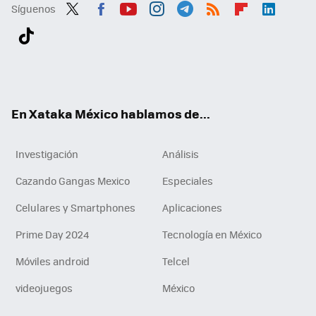
Síguenos
Twit
Fac
You
Inst
Tele
RSS
Flip
Link
ter
ebo
tub
agr
gra
boa
edI
Tikt
ok
e
am
m
rd
n
ok
En Xataka México hablamos de...
Investigación
Análisis
Cazando Gangas Mexico
Especiales
Celulares y Smartphones
Aplicaciones
Prime Day 2024
Tecnología en México
Móviles android
Telcel
videojuegos
México