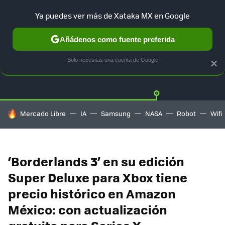
Ya puedes ver más de Xataka MX en Google
Añádenos como fuente preferida
OFERTAS
GUÍA DE COMPRAS
MERCADO LIBRE
AMAZON
Solo necesitas una cuenta de Google
×
HOY SE HABLA DE
Mercado Libre
IA
Samsung
NASA
Robot
Wifi
‘Borderlands 3’ en su edición
Super Deluxe para Xbox tiene
precio histórico en Amazon
México: con actualización