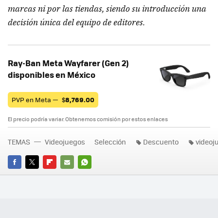
marcas ni por las tiendas, siendo su introducción una
decisión única del equipo de editores.
Ray-Ban Meta Wayfarer (Gen 2)
disponibles en México
PVP en Meta —
$
8,769.00
El precio podría variar. Obtenemos comisión por estos enlaces
TEMAS
Videojuegos
Selección
Descuento
videoj
FACEBOOK
TWITTER
FLIPBOARD
E-
WHATSAPP
MAIL