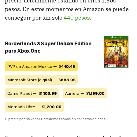
precio, actualmente estando en unos 1,300
pesos. En estos momentos en Amazon se puede
conseguir por tan solo
440 pesos
.
Borderlands 3 Super Deluxe Edition
para Xbox One
PVP en Amazon México —
$
440.49
Microsoft Store (digital) —
$
688.95
Game Planet —
$
1,103.99
Aurrera —
$
1,199.00
Mercado Libre —
$
1,299.00
El precio podría variar. Obtenemos comisión por estos enlaces