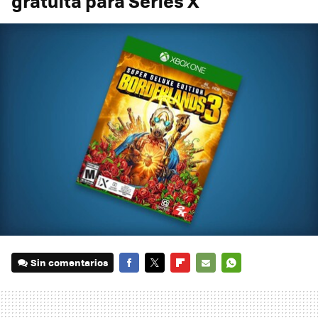
gratuita para Series X
Sin comentarios
FACEBOOK
TWITTER
FLIPBOARD
E-
WHATSAPP
MAIL