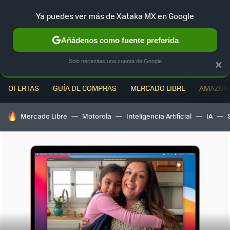
Ya puedes ver más de Xataka MX en Google
MENÚ
NUEVO
Añádenos como fuente preferida
Solo necesitas una cuenta de Google
×
OFERTAS
GUÍA DE COMPRAS
MERCADO LIBRE
AMAZON
HOY SE HABLA DE
Mercado Libre
Motorola
Inteligencia Artificial
IA