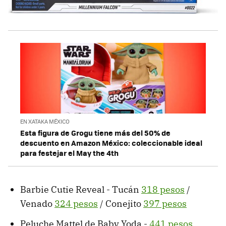
EN XATAKA MÉXICO
Esta figura de Grogu tiene más del 50% de
descuento en Amazon México: coleccionable ideal
para festejar el May the 4th
Barbie Cutie Reveal - Tucán
318 pesos
/
Venado
324 pesos
/ Conejito
397 pesos
Peluche Mattel de Baby Yoda -
441 pesos