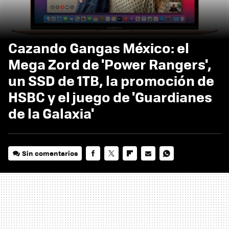
Cazando Gangas México: el
Mega Zord de 'Power Rangers',
un SSD de 1TB, la promoción de
HSBC y el juego de 'Guardianes
de la Galaxia'
Sin comentarios
FACEBOOK
TWITTER
FLIPBOARD
E-
WHATSAPP
MAIL