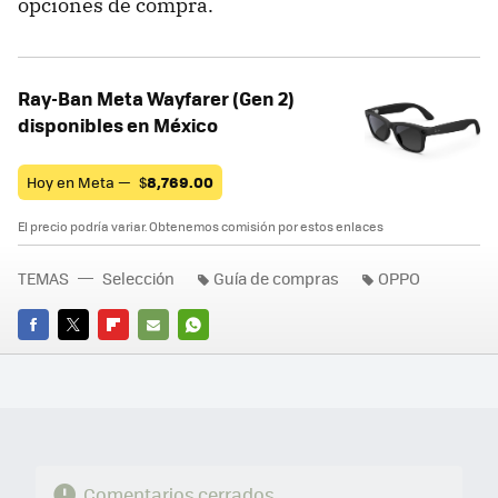
opciones de compra.
Ray-Ban Meta Wayfarer (Gen 2)
disponibles en México
Hoy en Meta —
$
8,769.00
El precio podría variar. Obtenemos comisión por estos enlaces
TEMAS
Selección
Guía de compras
OPPO
FACEBOOK
TWITTER
FLIPBOARD
E-
WHATSAPP
MAIL
Comentarios cerrados