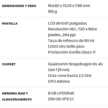
164.82 x 75.53 x 7.86 mm
DIMENSIONES Y PESO
195 g
LCD de 6.67 pulgadas
PANTALLA
Resolución HD+, 720 x 1604
pixeles, 264 ppi
Tasa de refresco de 90 Hz
1,000 nits brillo pico
Protección Gorilla Glass 7i
Qualcomm Snapdragon 6s 4G
CHIPSET
Gen 1 (11 nm)
Octa-core hasta 2.2 GHz
GPU Adreno
8 GB LPDDR4X
MEMORIA RAM Y
256 GB UFS 2.1
ALMACENAMIENTO