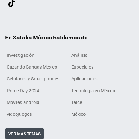
Twit
Fac
You
Inst
Tele
RSS
Flip
Link
ter
ebo
tub
agr
gra
boa
edI
Tikt
ok
e
am
m
rd
n
ok
En Xataka México hablamos de...
Investigación
Análisis
Cazando Gangas Mexico
Especiales
Celulares y Smartphones
Aplicaciones
Prime Day 2024
Tecnología en México
Móviles android
Telcel
videojuegos
México
VER MÁS TEMAS