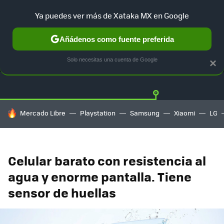
Ya puedes ver más de Xataka MX en Google
Añádenos como fuente preferida
OFERTAS
GUÍA DE COMPRAS
MERCADO LIBRE
AMAZON
Solo necesitas una cuenta de Google
×
HOY SE HABLA DE
Mercado Libre
Playstation
Samsung
Xiaomi
LG
Celular barato con resistencia al
agua y enorme pantalla. Tiene
sensor de huellas