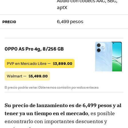
Audio con códecs AAC, SBC,
aptX
6,499 pesos
PRECIO
OPPO A5 Pro 4g, 8/256 GB
PVP en Mercado Libre —
$
3,899.00
Walmart —
$
5,499.00
El precio podría variar. Obtenemos comisión por estos enlaces
Su precio de lanzamiento es de 6,499 pesos y al
tener ya un tiempo en el mercado
, es posible
encontrarlo con importantes descuentos y