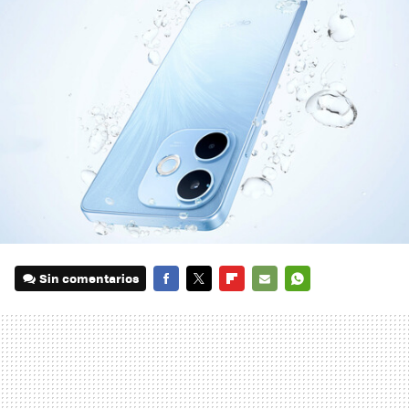
Sin comentarios
FACEBOOK
TWITTER
FLIPBOARD
E-
WHATSAPP
MAIL