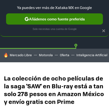
Ya puedes ver más de Xataka MX en Google
Añádenos como fuente preferida
OFERTAS
GUÍA DE COMPRAS
MERCADO LIBRE
AMAZON
Solo necesitas una cuenta de Google
×
HOY SE HABLA DE
Mercado Libre
Motorola
Oferta
Inteligencia Artificial
La colección de ocho películas de
la saga 'SAW' en Blu-ray está a tan
solo 278 pesos en Amazon México
y envío gratis con Prime