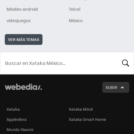
Móviles android
Telcel
videojuegos
México
VER MÁS TEMAS
BUSCA
SUBIR
Xataka
Xataka Móvil
Applesfera
Xataka Smart Home
Mundo Xiaomi