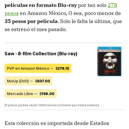
películas en formato Blu-ray
por tan solo
278
pesos
en Amazon México, O sea, poco menos de
35 pesos por película
. Solo le falta la última, que
se estrenó el mes pasado.
Saw - 8-film Collection (Blu-ray)
PVP en Amazon México —
$
278.15
MixUp (DVD) —
$
507.00
Mercado Libre —
$
749.00
El precio podría variar. Obtenemos comisión por estos enlaces
Esta colección es importada desde Estados