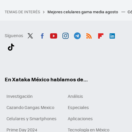
TEMAS DE INTERÉS
Mejores celulares gama media agosto
Có
Síguenos
Twit
Fac
You
Inst
Tele
RSS
Flip
Link
ter
ebo
tub
agr
gra
boa
edI
Tikt
ok
e
am
m
rd
n
ok
En Xataka México hablamos de...
Investigación
Análisis
Cazando Gangas Mexico
Especiales
Celulares y Smartphones
Aplicaciones
Prime Day 2024
Tecnología en México