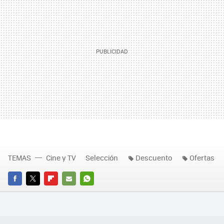
TEMAS
Cine y TV
Selección
Descuento
Ofertas
FACEBOOK
TWITTER
FLIPBOARD
E-
WHATSAPP
MAIL