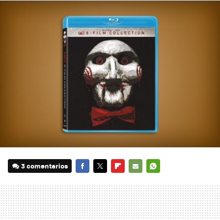
3 comentarios
FACEBOOK
TWITTER
FLIPBOARD
E-
WHATSAPP
MAIL