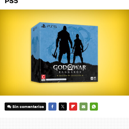
PS5
Sin comentarios
FACEBOOK
TWITTER
FLIPBOARD
E-
WHATSAPP
MAIL