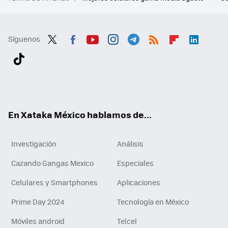
Síguenos
Twit
Fac
You
Inst
Tele
RSS
Flip
Link
ter
ebo
tub
agr
gra
boa
edI
Tikt
ok
e
am
m
rd
n
ok
En Xataka México hablamos de...
Investigación
Análisis
Cazando Gangas Mexico
Especiales
Celulares y Smartphones
Aplicaciones
Prime Day 2024
Tecnología en México
Móviles android
Telcel