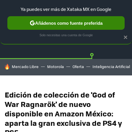
Ya puedes ver más de Xataka MX en Google
Añádenos como fuente preferida
OFERTAS
GUÍA DE COMPRAS
MERCADO LIBRE
AMAZON
Solo necesitas una cuenta de Google
×
HOY SE HABLA DE
Mercado Libre
Motorola
Oferta
Inteligencia Artificial
Edición de colección de 'God of
War Ragnarök' de nuevo
disponible en Amazon México:
aparta la gran exclusiva de PS4 y