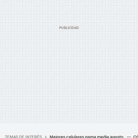
TEMAS DE INTERÉS
Mejores celulares gama media agosto
Có