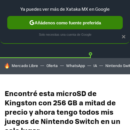
Ya puedes ver más de Xataka MX en Google
Añádenos como fuente preferida
OFERTAS
GUÍA DE COMPRAS
MERCADO LIBRE
AMAZON
Solo necesitas una cuenta de Google
×
HOY SE HABLA DE
Mercado Libre
Oferta
WhatsApp
IA
Nintendo Swi
Encontré esta microSD de
Kingston con 256 GB a mitad de
precio y ahora tengo todos mis
juegos de Nintendo Switch en un