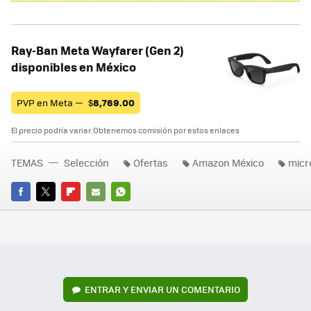
Ray-Ban Meta Wayfarer (Gen 2)
disponibles en México
PVP en Meta —
$
8,769.00
El precio podría variar. Obtenemos comisión por estos enlaces
TEMAS
Selección
Ofertas
Amazon México
micr
FACEBOOK
TWITTER
FLIPBOARD
E-
WHATSAPP
MAIL
ENTRAR Y ENVIAR UN COMENTARIO