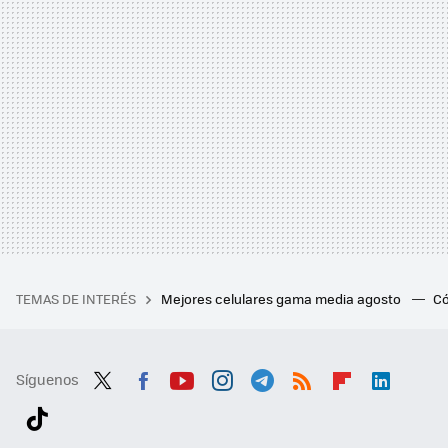
TEMAS DE INTERÉS
Mejores celulares gama media agosto
Có
Síguenos
Twit
Fac
You
Inst
Tele
RSS
Flip
Link
ter
ebo
tub
agr
gra
boa
edI
Tikt