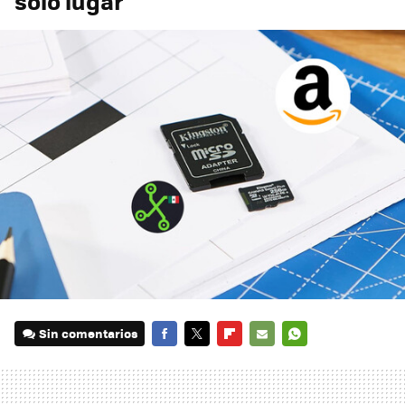
solo lugar
Sin comentarios
FACEBOOK
TWITTER
FLIPBOARD
E-
WHATSAPP
MAIL