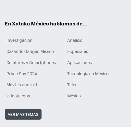
ok
e
am
m
rd
n
ok
En Xataka México hablamos de...
Investigación
Análisis
Cazando Gangas Mexico
Especiales
Celulares y Smartphones
Aplicaciones
Prime Day 2024
Tecnología en México
Móviles android
Telcel
videojuegos
México
VER MÁS TEMAS