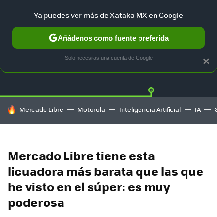
Ya puedes ver más de Xataka MX en Google
Añádenos como fuente preferida
OFERTAS
GUÍA DE COMPRAS
MERCADO LIBRE
AMAZON
Solo necesitas una cuenta de Google
×
HOY SE HABLA DE
Mercado Libre
Motorola
Inteligencia Artificial
IA
Mercado Libre tiene esta
licuadora más barata que las que
he visto en el súper: es muy
poderosa