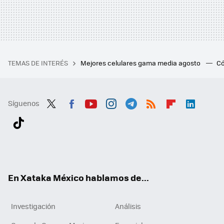
TEMAS DE INTERÉS
Mejores celulares gama media agosto
Có
Síguenos
Twit
Fac
You
Inst
Tele
RSS
Flip
Link
ter
ebo
tub
agr
gra
boa
edI
Tikt
ok
e
am
m
rd
n
ok
En Xataka México hablamos de...
Investigación
Análisis