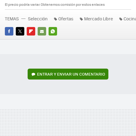
El precio podría variar. Obtenemos comisión por estos enlaces
TEMAS
Selección
Ofertas
Mercado Libre
Cocin
FACEBOOK
TWITTER
FLIPBOARD
E-
WHATSAPP
MAIL
ENTRAR Y ENVIAR UN COMENTARIO