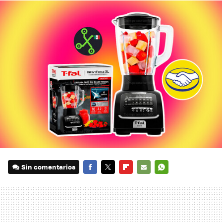
Sin comentarios
FACEBOOK
TWITTER
FLIPBOARD
E-
WHATSAPP
MAIL