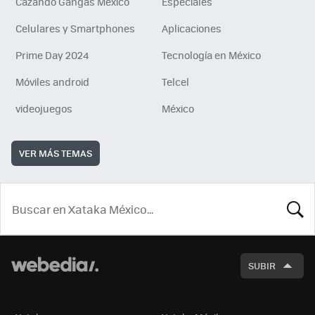
Cazando Gangas Mexico
Especiales
Celulares y Smartphones
Aplicaciones
Prime Day 2024
Tecnología en México
Móviles android
Telcel
videojuegos
México
VER MÁS TEMAS
BUSCA
SUBIR