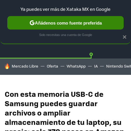
Ya puedes ver más de Xataka MX en Google
Añádenos como fuente preferida
OFERTAS
GUÍA DE COMPRAS
MERCADO LIBRE
AMAZON
Solo necesitas una cuenta de Google
×
HOY SE HABLA DE
Mercado Libre
Oferta
WhatsApp
IA
Nintendo Swi
Con esta memoria USB-C de
Samsung puedes guardar
archivos o ampliar
almacenamiento de tu laptop, su