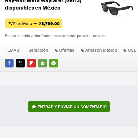
Ray-Ban Meta Wayfarer (Gen 2)
disponibles en México
PVP en Meta —
$
8,769.00
El precio podría variar. Obtenemos comisión por estos enlaces
TEMAS
Selección
Ofertas
Amazon México
USB 
FACEBOOK
TWITTER
FLIPBOARD
E-
WHATSAPP
MAIL
ENTRAR Y ENVIAR UN COMENTARIO