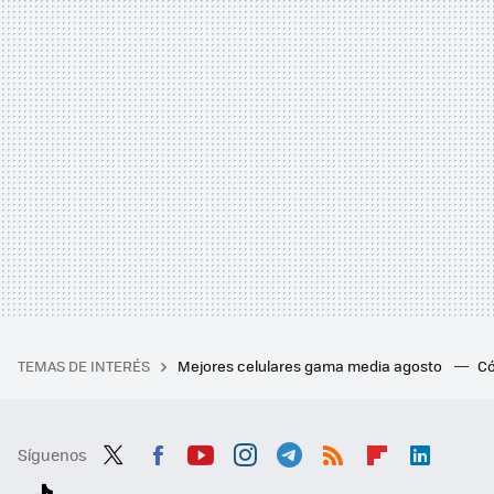
TEMAS DE INTERÉS
Mejores celulares gama media agosto
Có
Síguenos
Twit
Fac
You
Inst
Tele
RSS
Flip
Link