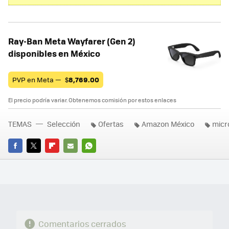
Ray-Ban Meta Wayfarer (Gen 2)
disponibles en México
PVP en Meta —
$
8,769.00
El precio podría variar. Obtenemos comisión por estos enlaces
TEMAS
Selección
Ofertas
Amazon México
micr
FACEBOOK
TWITTER
FLIPBOARD
E-
WHATSAPP
MAIL
Comentarios cerrados