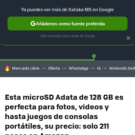
Ya puedes ver más de Xataka MX en Google
Añádenos como fuente preferida
OFERTAS
GUÍA DE COMPRAS
MERCADO LIBRE
AMAZON
Solo necesitas una cuenta de Google
×
HOY SE HABLA DE
Mercado Libre
Oferta
WhatsApp
IA
Nintendo Swi
Esta microSD Adata de 128 GB es
perfecta para fotos, videos y
hasta juegos de consolas
portátiles, su precio: solo 211