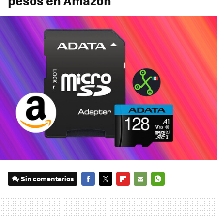
pesos en Amazon
Sin comentarios
FACEBOOK
TWITTER
FLIPBOARD
E-
WHATSAPP
MAIL