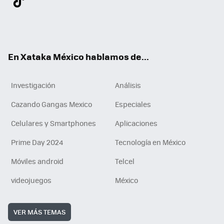
ter
ebo
tub
agr
gra
boa
edI
Tikt
ok
e
am
m
rd
n
ok
En Xataka México hablamos de...
Investigación
Análisis
Cazando Gangas Mexico
Especiales
Celulares y Smartphones
Aplicaciones
Prime Day 2024
Tecnología en México
Móviles android
Telcel
videojuegos
México
VER MÁS TEMAS