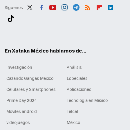
Síguenos
Twit
Fac
You
Inst
Tele
RSS
Flip
Link
ter
ebo
tub
agr
gra
boa
edI
Tikt
ok
e
am
m
rd
n
ok
En Xataka México hablamos de...
Investigación
Análisis
Cazando Gangas Mexico
Especiales
Celulares y Smartphones
Aplicaciones
Prime Day 2024
Tecnología en México
Móviles android
Telcel
videojuegos
México