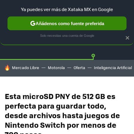
Ya puedes ver más de Xataka MX en Google
Añádenos como fuente preferida
OFERTAS
GUÍA DE COMPRAS
MERCADO LIBRE
AMAZON
Solo necesitas una cuenta de Google
×
HOY SE HABLA DE
Mercado Libre
Motorola
Oferta
Inteligencia Artificial
Esta microSD PNY de 512 GB es
perfecta para guardar todo,
desde archivos hasta juegos de
Nintendo Switch por menos de