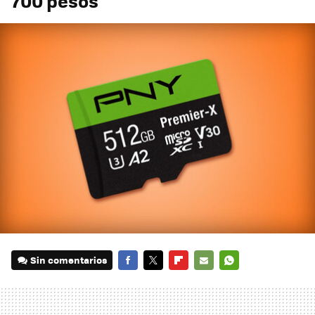
700 pesos
Sin comentarios
FACEBOOK
TWITTER
FLIPBOARD
E-
WHATSAPP
MAIL