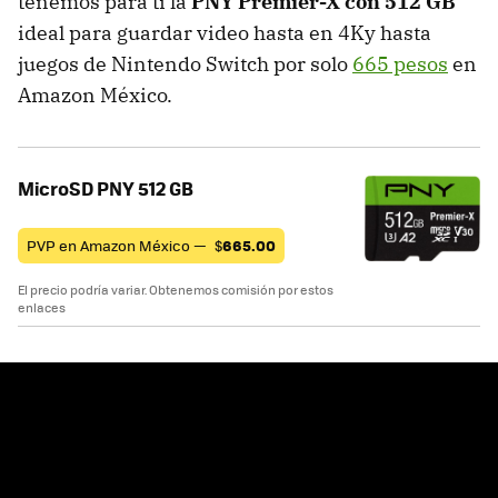
tenemos para ti la
PNY Premier-X con 512 GB
ideal para guardar video hasta en 4Ky hasta
juegos de Nintendo Switch por solo
665 pesos
en
Amazon México.
MicroSD PNY 512 GB
PVP en Amazon México —
$
665.00
El precio podría variar. Obtenemos comisión por estos
enlaces