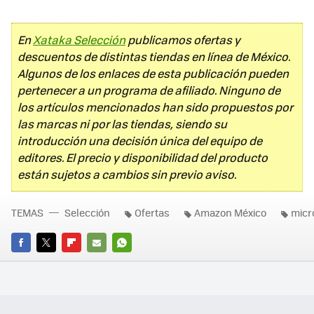
En
Xataka Selección
publicamos ofertas y
descuentos de distintas tiendas en línea de México.
Algunos de los enlaces de esta publicación pueden
pertenecer a un programa de afiliado. Ninguno de
los artículos mencionados han sido propuestos por
las marcas ni por las tiendas, siendo su
introducción una decisión única del equipo de
editores. El precio y disponibilidad del producto
están sujetos a cambios sin previo aviso.
TEMAS
Selección
Ofertas
Amazon México
micr
FACEBOOK
TWITTER
FLIPBOARD
E-
WHATSAPP
MAIL